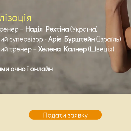
лізація
тренер –
Надія Рехтіна
(Україна)
й супервізор -
Аріє Бурштейн
(Ізраїль)
ий тренер –
Хелена Калнер
(Швеція)
ами очно і онлайн
Подати заявку