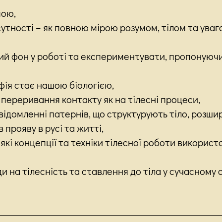
мою,
тності – як повною мірою розумом, тілом та уваго
й фон у роботі та експериментувати, пропонуючи
фія стає нашою біологією,
 переривання контакту як на тілесні процеси,
відомленні патернів, що структурують тіло, розши
 прояву в русі та житті,
 які концепції та техніки тілесної роботи використ
и на тілесність та ставлення до тіла у сучасному сві