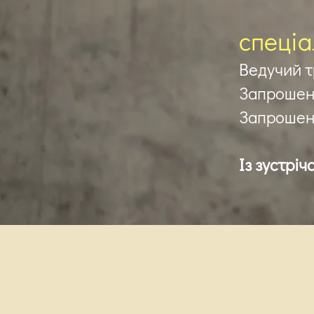
спеціа
Ведучий 
Запрошени
Запрошен
Із зустріч