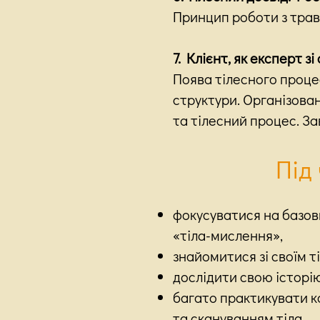
Принцип роботи з трав
7. Клієнт, як експерт зі
Поява тілесного процес
структури. Організовані
та тілесний процес. З
Під
фокусуватися на базови
«тіла-мислення»,
знайомитися зі своїм ті
дослідити свою історію
багато практикувати к
та скануванням тіла,