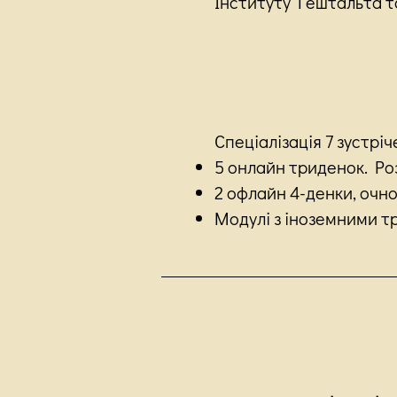
Інституту Гештальта та
Спеціалізація 7 зустріч
5 онлайн триденок. Розкл
2 офлайн 4-денки, очно 
Модулі з іноземними т