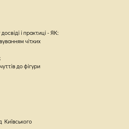
досвіді і практиці - ЯК:
вуванням чітких
;
чуттів до фігури
д Київського