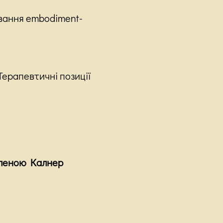
ування embodiment-
Терапевтичні позиції
Хеленою Калнер