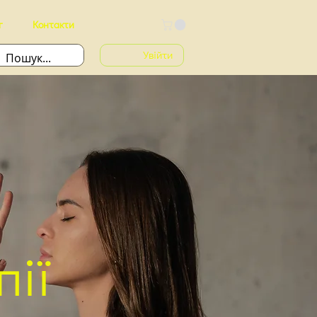
г
Контакти
Увійти
пії