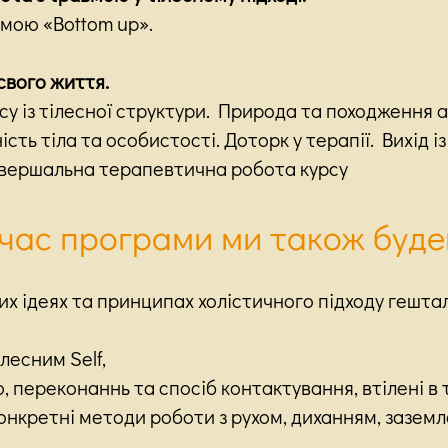
мою «Bottom up».
 свого життя.
у із тілесної структури. Природа та походження 
сть тіла та особистості. Доторк у терапії. Вихід і
авершальна терапевтична робота курсу
 час програми ми також буде
х ідеях та принципах холістичного підходу гешталь
лесним Self,
, переконаннь та спосіб контактування, втілені в т
онкретні методи роботи з рухом, диханням, зазем