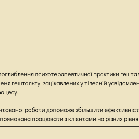
поглиблення психотерапевтичної практики гештал
еня гештальту, зацікавлених у тілесній усвідомле
роцесу.
нтованої роботи допоможе збільшити ефективність
спрямована працювати з клієнтами на різних рівнях