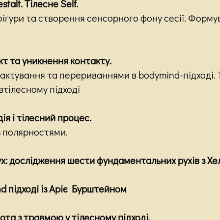
talt. Тілесне Self.
фігури та створення сенсорного фону сесії. Форм
кт та уникнення контакту.
тактування та перериваннями в bodymind-підході. 
втілесному підході
дія і тілесний процес.
з полярностями.
рух: дослідження шести фундаментальних рухів з 
nd підході із Аріє Бурштейном
бота з травмою у тілесному підході.