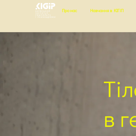
Про нас
Навчання в КІГіП
Ті
в г