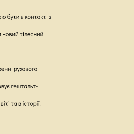
ю бути в контакті з
 новий тілесний
ренні рухового
овує гештальт-
ті та в історії.