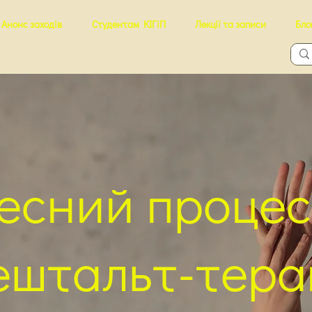
Анонс заходів
Студентам КІГіП
Лекції та записи
Бло
лесний процес
ештальт-тера