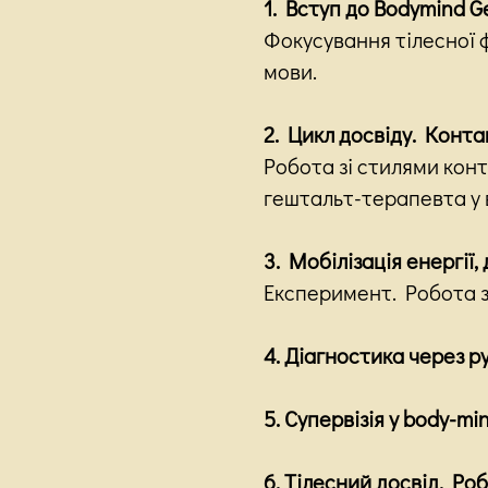
1. Вступ до Bodymind Ges
Фокусування тілесної 
мови.
2. Цикл досвіду. Конта
Робота зі стилями кон
гештальт-терапевта у 
3. Мобілізація енергії, 
Експеримент. Робота 
4. Діагностика через 
5. Супервізія у body-mi
6. Тілесний досвід. Ро