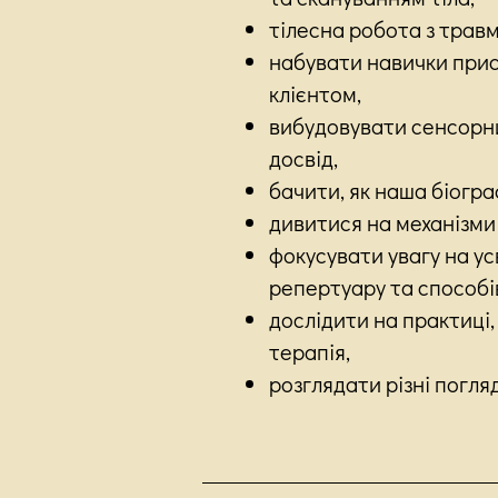
тілесна робота з трав
набувати навички прису
клієнтом,
вибудовувати сенсорни
досвід,
бачити, як наша біогра
дивитися на механізми
фокусувати увагу на ус
репертуару та способів
дослідити на практиці,
терапія,
розглядати різні погляд