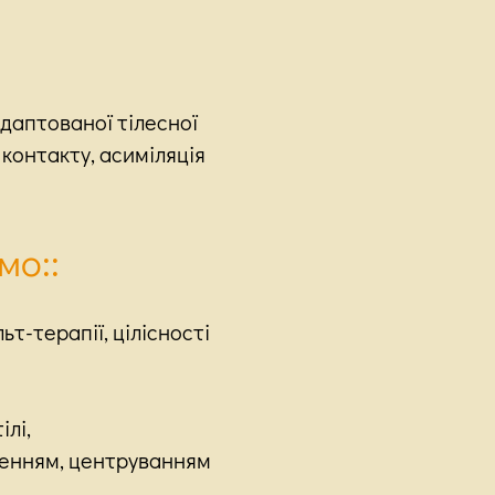
адаптованої тілесної
з контакту, асиміляція
мо::
т-терапії, цілісності
ілі,
ленням, центруванням