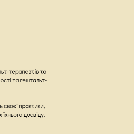
ьт-терапевтів та
ності та гештальт-
 своєї практики,
 їхнього досвіду.