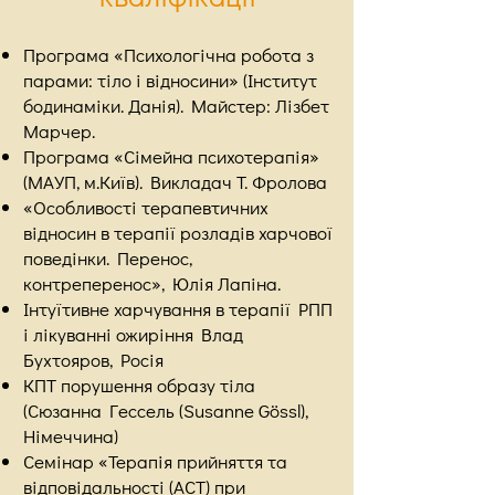
Програма «Психологічна робота з
парами: тіло і відносини» (Інститут
бодинаміки. Данія). Майстер: Лізбет
Марчер.
Програма «Сімейна психотерапія»
(МАУП, м.Київ). Викладач Т. Фролова
«Особливості терапевтичних
відносин в терапії розладів харчової
поведінки. Перенос,
контреперенос», Юлія Лапіна.
Інтуїтивне харчування в терапії РПП
і лікуванні ожиріння Влад
Бухтояров, Росія
КПТ порушення образу тіла
(Сюзанна Гессель (Susanne Gössl),
Німеччина)
Семінар «Терапія прийняття та
відповідальності (ACT) при