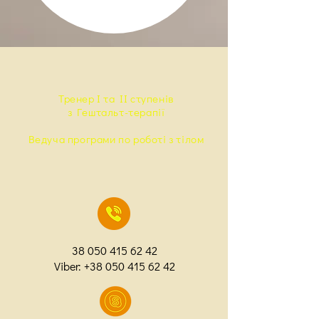
Тренер I та ІІ ступенів
з Гештальт-терапії
Ведуча програми по роботі з тілом
38 050 415 62 42
Viber:
+38 050 415 62 42