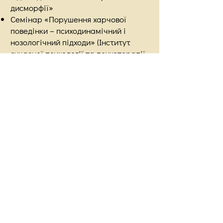
дисморфії»
Семінар «Порушення харчової
поведінки – психодинамічний і
нозологічний підходи» (Інститут
сучасної психології та психотерапії.
Ведуча – Лізабетта Катанео)
Семінар «Порушення харчової
поведінки», В. А. Розанов
Програма «Казкотерапія і
казкоаналіз» (Школа терапевтичної
метафори «Доктор Казка» м.Київ).
Викладач Р. Ткач.
Програма «Психологічна робота з
асоціативними картами»
(Психологічний центр «Анкор»)
Курс по BabyContact – новий
напрямок танцювально-рухових
занять для батьків і малюків від
трьох місяців до трьох років. Ведуча