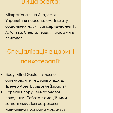
Вищ
а освіта:
Міжрегіональна Академія
Управління персоналом. Інститут
соціальних наук і самоврядування Г.
А. Алієва. Спеціалізація: практичний
психолог.
Спеціалізація в царині
психотерапії:
Body Mind Gestalt, тілесно-
орієнтований гештальт-підхід.
Тренер
Аріє Бурштейн (Ізраїль).
Корекція порушень харчової
поведінки. Робота з емоційними
заїдання
ми. Довгострокова
навчальна програма «Інститут