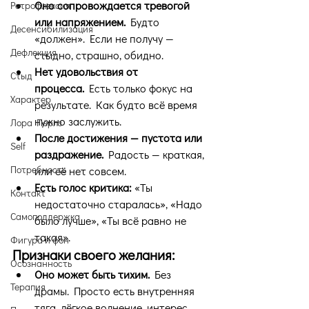
Оно сопровождается тревогой 
Ретрофлексия
или напряжением.
 Будто 
Десенсибилизация
«должен». Если не получу — 
Дефлекция
стыдно, страшно, обидно.
Нет удовольствия от 
Стыд
процесса.
 Есть только фокус на 
Характер
результате. Как будто всё время 
нужно заслужить.
Лора Перлз
После достижения — пустота или 
Self
раздражение.
 Радость — краткая, 
Потребность
или её нет совсем.
Есть голос критика:
 «Ты 
Контакт
недостаточно старалась», «Надо 
Самоподдержка
было лучше», «Ты всё равно не 
такая».
Фигура и фон
Признаки своего желания:
Осознанность
Оно может быть тихим.
 Без 
Терапия
драмы. Просто есть внутренняя 
тяга, лёгкое волнение, интерес.