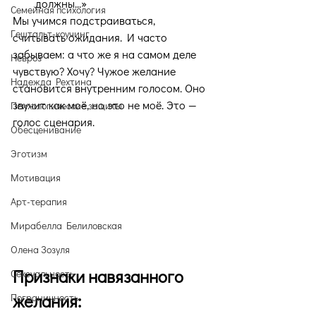
должны...»
Семейная психология
Мы учимся подстраиваться, 
Гештальт-коучинг
считывать ожидания. И часто 
забываем: а что же я на самом деле 
Невроз
чувствую? Хочу? Чужое желание 
Надежда Рехтина
становится внутренним голосом. Оно 
звучит как моё, но это не моё. Это — 
Психологические защиты
голос сценария.
Обесценивание
Эготизм
Мотивация
Арт-терапия
Мирабелла Белиловская
Олена Зозуля
Признаки навязанного 
Сексуальность
желания:
Пограничность