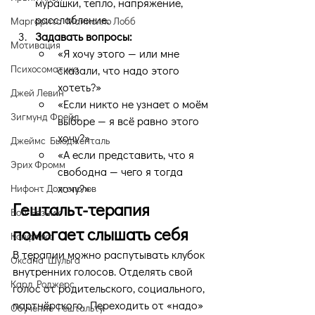
мурашки, тепло, напряжение, 
расслабление.
Маргарита Маниолло Лобб
Задавать вопросы:
Мотивация
«Я хочу этого — или мне 
Психосоматика
сказали, что надо этого 
хотеть?»
Джей Левин
«Если никто не узнает о моём 
Зигмунд Фрейд
выборе — я всё равно этого 
хочу?»
Джеймс Бьюдженталь
«А если представить, что я 
Эрих Фромм
свободна — чего я тогда 
хочу?»
Нифонт Долгополов
Гештальт-терапия 
Боб Резник
помогает слышать себя
Конфликт
В терапии можно распутывать клубок 
Оксана Шульга
внутренних голосов. Отделять свой 
Карл Роджерс
голос от родительского, социального, 
партнёрского. Переходить от «надо» 
Обучение Гештальту