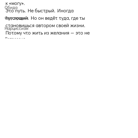
к «могу».
Обида
Это путь. Не быстрый. Иногда 
пугающий. Но он ведёт туда, где ты 
Фрустрация
становишься автором своей жизни.
Нарциссизм
Потому что жить из желания — это не 
Депрессия
эгоизм. Это честность. Это зрелость. 
Это свобода быть собой.
Границы
Поддержка
Копинг-стратегии
Травма
Созависимость
Будда
Недавние посты
Смотреть все
Проблемы
Сила воли
Прокрастинация