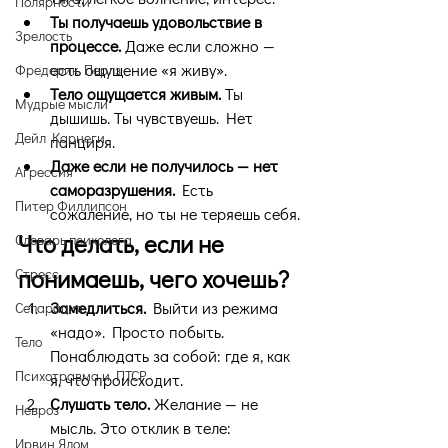
Полярности
Ты получаешь удовольствие в 
Зрелость
процессе.
 Даже если сложно — 
есть ощущение «я живу».
Фредерик Перлз
Тело ощущается живым.
 Ты 
Мудрые мысли
дышишь. Ты чувствуешь. Нет 
Дейл Карнеги
панциря.
Даже если не получилось — нет 
Агрессия
саморазрушения.
 Есть 
Питер Филлипсон
сожаление, но ты не теряешь себя.
Что делать, если не 
Словарь психолога
понимаешь, чего хочешь?
Стресс
Замедлиться.
 Выйти из режима 
Сепарация
«надо». Просто побыть. 
Тело
Понаблюдать за собой: где я, как 
Психотравма и ПТСР
я, что происходит.
Слушать тело.
 Желание — не 
Невроз
мысль. Это отклик в теле: 
Ирвин Ялом