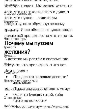
Слияние
которую «надо». Мы можем хотеть не 
того, что откликается телу и душе, а 
Ответственность
того, что нужно — родителям, 
Терапевт
обществу, партнёру, внутреннему 
критику. И остаёмся в ловушке: вроде 
Клиент
делаю всё правильно, но что-то не то.
Наши тренеры
Почему мы путаем 
Тревога
желания?
Эмоции
С детства мы растём в системе, где 
Дети
нас учат, что правильно, а что нет. 
Нам говорят:
Родители
«Так делают хорошие девочки/
Детские психотравмы
мальчики»
«Ты же не хочешь обидеть маму»
Наши студенты, выпускники
«Если ты будешь такой, тебя 
Отношения
никто не полюбит»
Любовь
«Настоящие мужчины/женщины 