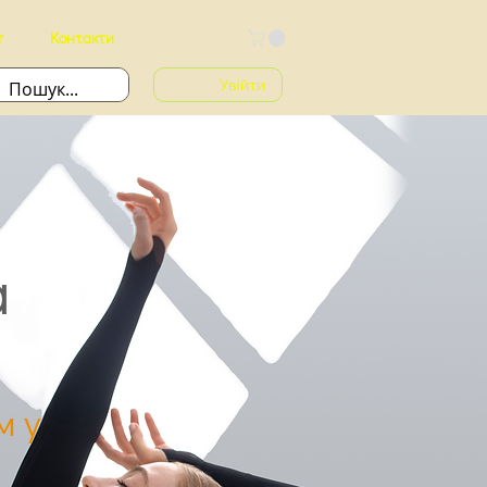
г
Контакти
Увійти
а
м у