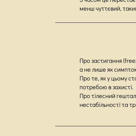
менш чуттєвий, таки
Про застигання (free
а не лише як симпто
Про те, як у цьому с
потребою в захисті.
Про тілесний гешталь
нестабільності та т