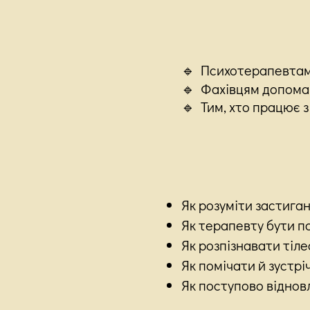
🔹
Психотерапевтам
🔹 Фахівцям допома
🔹 Тим, хто працює з
Як розуміти застиган
Як терапевту бути п
Як розпізнавати тіле
Як помічати й зустрі
Як поступово відновл