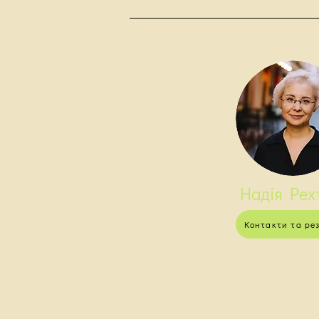
Надія Рех
Контакти та ре