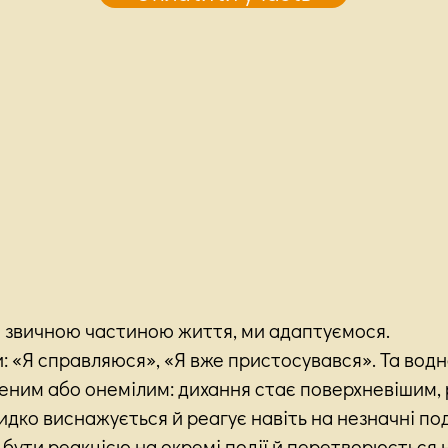
 звичною частиною життя, ми адаптуємося.
: «Я справляюся», «Я вже пристосувався». Та водн
ним або онемілим: дихання стає поверхневішим, 
дко виснажується й реагує навіть на незначні по
 бути реакцією на окремі події й перетворюється 