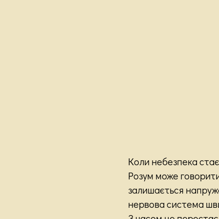
Коли небезпека стає
Розум може говорити
залишається напруже
нервова система шви
З часом це перестає