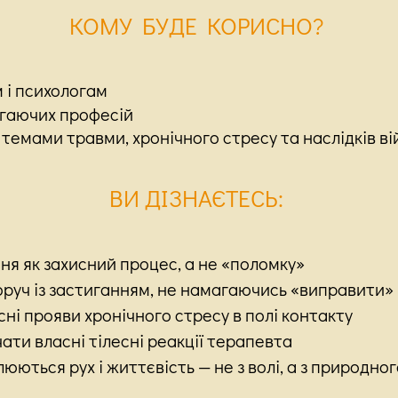
КОМУ БУДЕ КОРИСНО?
 і психологам
гаючих професій
 темами травми, хронічного стресу та наслідків ві
ВИ ДІЗНАЄТЕСЬ:
ня як захисний процес, а не «поломку»
оруч із застиганням, не намагаючись «виправити» 
сні прояви хронічного стресу в полі контакту
чати власні тілесні реакції терапевта
юються рух і життєвість — не з волі, а з природног