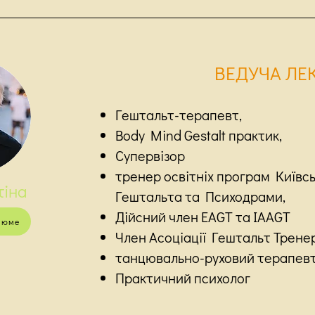
ВЕ
ДУЧA ЛЕК
Гештальт-терапевт,
Body Mind Gestalt практик,
Супервізор
тренер освітніх програм Київс
тіна
Гештальта та Психодрами,
Дійсний член EAGT та IAAGT
зюме
Член Асоціації Гештальт Тренер
танцювально-руховий терапев
Практичний психолог