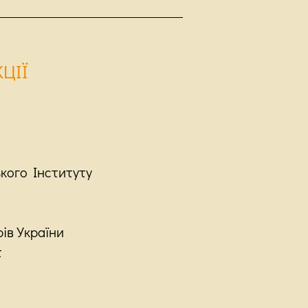
ЦІЇ
ького Інституту
ів України
т