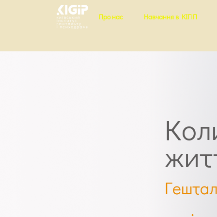
Про нас
Навчання в КІГіП
Коли
жит
Гештал