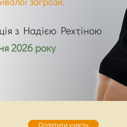
ивалої загрози.
ція з Надією Рехтіною
тня 2026 року
Оплатити участь