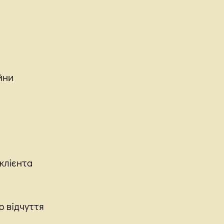
йни
клієнта
о відчуття