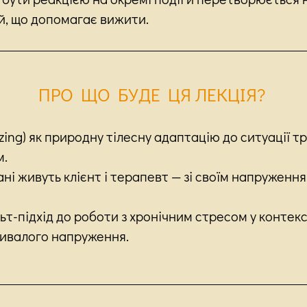
й, що допомагає вижити.
ПРО ЩО БУДЕ ЦЯ ЛЕКЦІЯ?
zing) як природну тілесну адаптацію до ситуації тр
м.
тані живуть клієнт і терапевт — зі своїм напруженн
т-підхід до роботи з хронічним стресом у контекст
ривалого напруження.