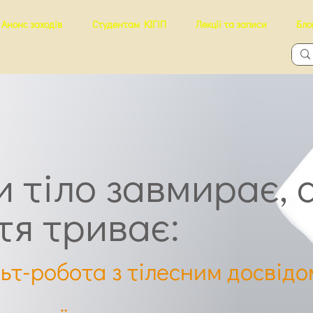
Анонс заходів
Студентам КІГіП
Лекції та записи
Бло
 тіло завмирає, 
тя триває:
ьт-робота з тілесним досвідо