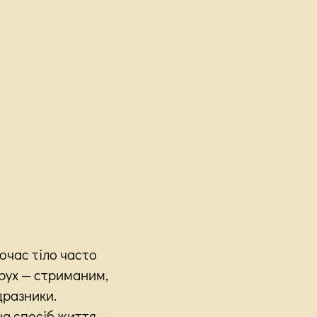
очас тіло часто
рух — стриманим,
дразники.
на спосіб життя —