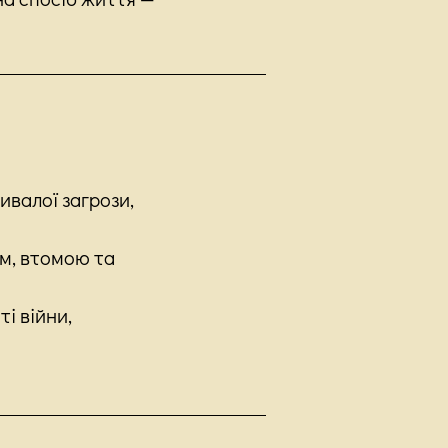
ивалої загрози,
ям, втомою та
і війни,