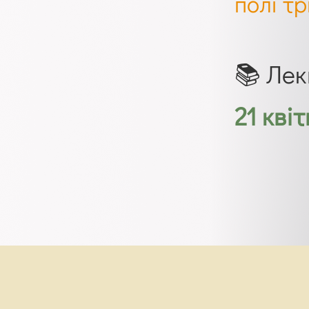
полі тр
📚 Лек
21 кві