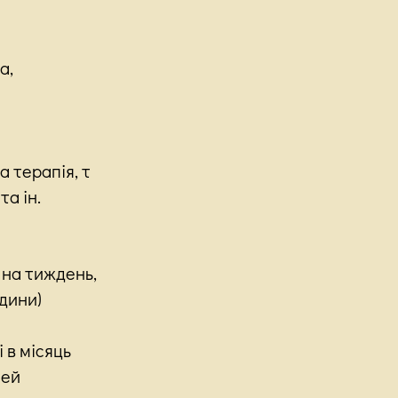
а,
 терапія, т
та ін.
з на тиждень,
одини)
і в місяць
чей