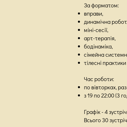
​За форматом:
вправи,
динамічна робот
міні-сесії,
арт-терапія,
бодінаміка,
сімейна системна
тілесні практики 
Час роботи:
по вівторках, ра
з 19 по 22:00 (3 г
Графік - 4 зустріч
Всього 30 зустрі