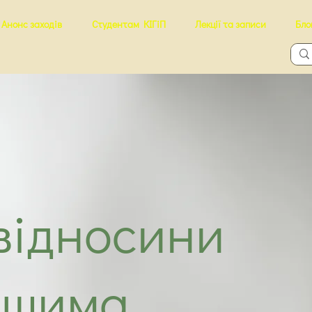
Анонс заходів
Студентам КІГіП
Лекції та записи
Бло
відносини
ошима