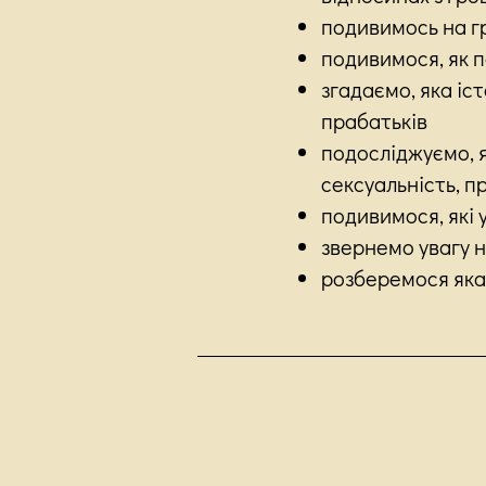
подивимось на гр
подивимося, як п
згадаємо, яка іст
прабатьків
подосліджуємо, я
сексуальність, пр
подивимося, які 
звернемо увагу н
розберемося яка 