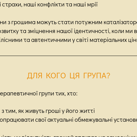
і страхи, наші конфлікти та наші мрії
сини з грошима можуть стати потужним каталізато
звитку та зміцнення нашої ідентичності, коли ми 
ілісними та автентичними у світі матеріальних ці
ДЛЯ КОГО ЦЯ ГРУПА?
рапевтичної групи тих, хто:
з тим, як живуть гроші у його житті
 опрацювати свої актуальні обмежувальні установ
вність чи відсутність грошей впливає на самооцінку