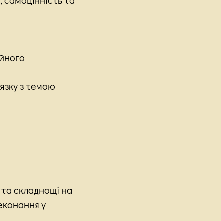
ійного
'язку з темою
й
 та складнощі на
еконання у