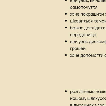
самопочуття
хоче покращити с
цікавиться темо
бажає дослідити
середовища
відчуває дискомфо
грошей
хоче допомогти 
розглянемо наше
нашому шляхурозб
відносинах з гр