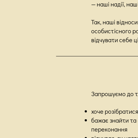
— наші надії, наш
Так, наші відно
особистісного ро
відчувати себе ц
Запрошуємо до те
хоче розібратися 
бажає знайти та
переконання
відчуває, як ная