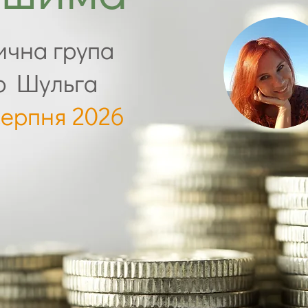
ична група
ю Шульга
серпня 2026