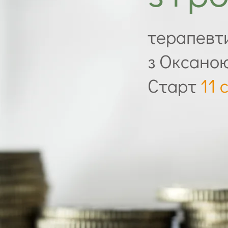
терапевт
з Оксано
Старт
11 