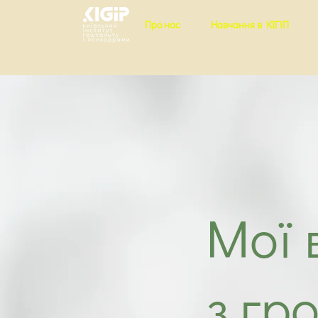
Про нас
Навчання в КІГіП
Мої 
з гр