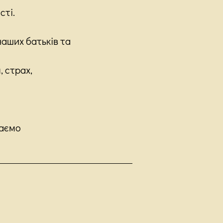
сті.
наших батьків та
, страх,
раємо