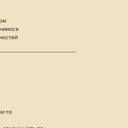
ром
вчимося
нностей
ки та
, самоцінність та