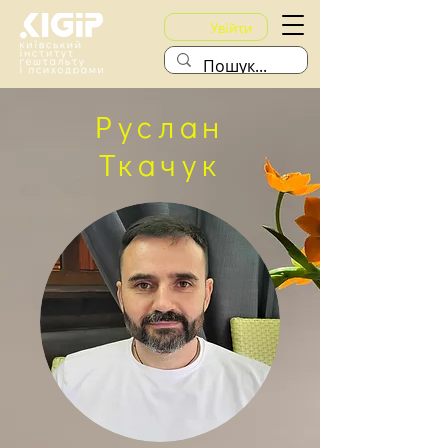
Увійти
Руслан
Ткачук