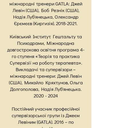
міжнародні тренери GATLA: Джей
Левін (США), Боб Резнік (США),
Надія Луб'янецька, Олександр
Єрємєєв (Киргизія).
2018-2021
.
Київський Інститут Гештальту та
Психодрами, Міжнародна
довгострокова освітня програма 4-
го ступеня «Теорія та практика
Супервізії на роботу терапевта».
Викладачі та супервізори –
міжнародні тренери: Джей Левін
(США), Михайло Кряхтунов, Ольга
Долгополова, Надія Луб'янецька.
2020 - 2024
Постійний учасник професійної
супервізорської групи із Джеєм
Левіним (GATLA). 2016 – по