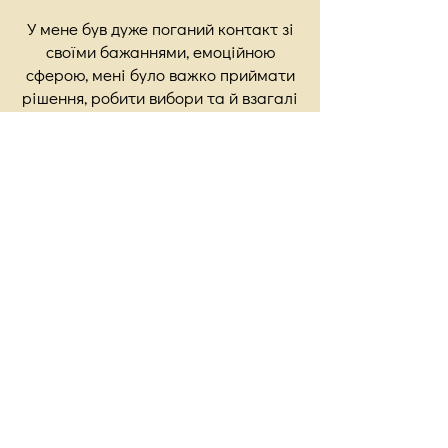
У мене був дуже поганий контакт зі
своїми бажаннями, емоційною
сферою, мені було важко приймати
рішення, робити вибори та й взагалі
помічати себе.
Я був дуже зручним для оточуючих,
але дуже незручним для себе і дуже
від цього страждав.
Я весь час навчався, одягав якісь
маски, грав ролі, змушував себе,
намагався стати кращим за інших і
весь час програвав у цій гонці.
Мій перший ступінь з Гештальту був
наповнений безліччю відкриттів про
мене самого і показав мені, що може
бути і по-іншому.
В результаті я пройшов Перший