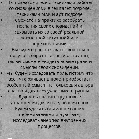
Вы познакомитесь с техниками работы
со сновидениями в гештальт подходе,
техниками МАК и арт-подходе
Сможете на практике разобрать
послания своих сновидений и
связывать их со своей реальной
жизненной ситуацией или
переживаниями.
Вы будете рассказывать свои сны и
получать обратные связи от группы,
так вы сможете увидеть новые грани и
смыслы своих сновидений.
Мы будем исследовать поле, потому что
всё , что оживает в поле, приобретает
особенный смысл не только для автора
сна, но и для всех участников группы.
Будем выполнять групповые
упражнения для исследования снов.
Будем уделять внимание вашим
переживаниями и чувствам,
исследовать энергию внутренних
процессов.