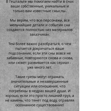
В Гештальте мы помогаем найти в снах
ваши собственные, уникальные и
только вам известные смыслы.
Мы верим, что все персонажи, все
мельчайшие детали и события сна
создаются полностью «из материалов
заказчика».
Тем более важно разобраться, о чем
пытается докричаться ваше
подсознание, если эти сны вовсе не
забавные, повторяются снова и снова,
или сюжет развивается как сериал -
уже много лет.
Такие грезы могут отражать
значительные и незавершенные
ситуации или отношения, что
погребены в недрах вашей души. И
хорошо, если это просто лишний груз, а
не камень, что тянет под воду, отравляя
осознанное существование!