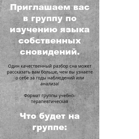
Приглашаем вас
в группу по
изучению языка
собственных
сновидений.
Один качественный разбор сна может
рассказать вам больше, чем вы узнаете
о себе за годы наблюдений или
анализа!
Формат группы учебно-
терапевтическая
Что будет на
группе: