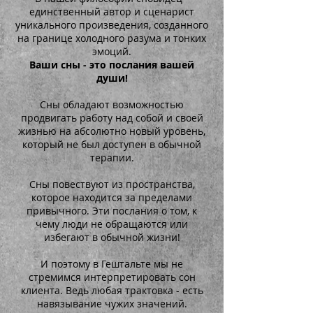
единственный автор и сценарист
уникального произведения, созданного
на границе холодного разума и тонких
эмоций.
Ваши сны - это послания вашей
души!
Сны обладают возможностью
продвигать работу над собой и своей
жизнью на абсолютно новый уровень,
который не был доступен в обычной
терапии.
Сны повествуют из пространства,
которое находится за пределами
привычного. Эти послания о том, к
чему люди не обращаются или
избегают в обычной жизни!
И поэтому в Гештальте мы не
стремимся интерпретировать сон
клиента. Ведь любая трактовка - есть
навязывание чужих значений.