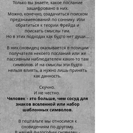
Только вы знаете, какое послание
зашифровано в них.
Можно, конечно, озадачиться поиском
предзнаменований по соннику. Или
обратиться к теории Фрейда и
поискать смыслы там.
Но в этих подходах как будто нет души…
В них сновидец оказывается в позиции
получателя некоего послания или же
пассивным наблюдателем каких-то там
символов. И на смыслы эти будто
нельзя влиять, а нужно лишь принять
как данность.
Скучно.
И не честно.
Человек - это больше, чем сосуд для
знаков вселенной или набор
шаблонных символов.
В гештальте мы относимся к
сновидениям по-другому.
В нашей философии сновидец -