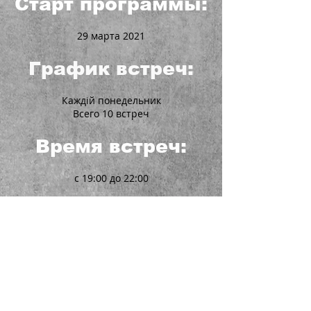
Старт программы:
29 марта 2021
График встреч:
Каждій понедельник
Всего 10 встреч
Время встреч:
с 19:00 до 22:00
Формат работы:
Онлайн, в группе в Zoom
Группа является закрытой, пропуски
оплачиваются