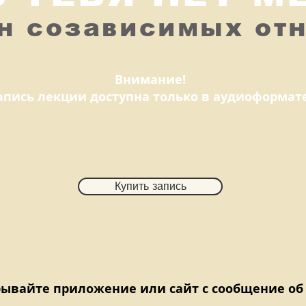
н созависимых от
Внимание!
апись лекции доступна только в аудиоформате
Купить запись
рывайте приложение или сайт с сообщение об