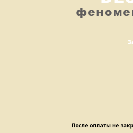
феноме
З
После оплаты не зак