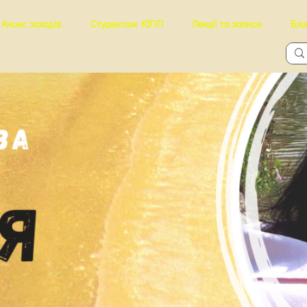
Анонс заходів
Студентам КІГіП
Лекції та записи
Бло