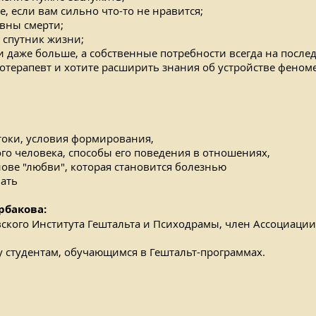
е, если вам сильно что-то не нравится;
авны смерти;
 спутник жизни;
 и даже больше, а собственные потребности всегда на после
хотерапевт и хотите расширить знания об устройстве феном
стоки, условия формирования,
го человека, способы его поведения в отношениях,
ове "любви", которая становится болезнью
лать
рбакова:
вского Института Гештальта и Психодрамы, член Ассоциаци
у студентам, обучающимся в Гештальт-программах.