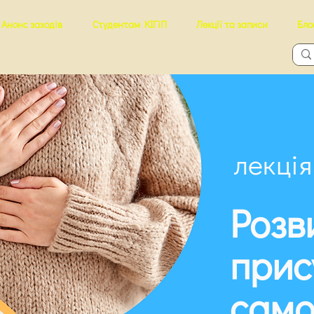
Анонс заходів
Студентам КІГіП
Лекції та записи
Бло
лекці
Розв
прис
само