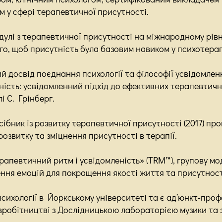
ом у сфері терапевтичної присутності.
улі з терапевтичної присутності на міжнародному рівн
о, щоб присутність була базовим навиком у психотерап
 досвід поєднання психології та філософії усвідомлен
ість: усвідомленний підхід до ефективних терапевтични
лі С. Грінберг.
бник із розвитку терапевтичної присутності (2017) пр
розвитку та зміцнення присутності в терапії.
апевтичний ритм і усвідомленість» (TRM™), групову мод
ння емоцій для покращення якості життя та присутност
сихології в Йоркському університеті та є ад’юнкт-проф
івробітництві з Дослідницькою лабораторією музики та 