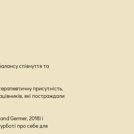
балансу співчуття та
терапевтичну присутність,
ацівників, які постраждали
nd Germer, 2018) і
турботі про себе для