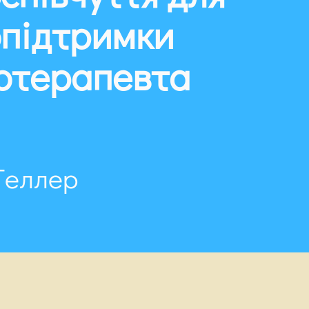
підтримки
отерапевта
Геллер