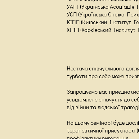
УАГТ (Українська Асоціація 
УСП (Українська Спілка Псих
КІГіП (Київський Інститут 
ХІГіП (Харківський Інститут
Нестача співчутливого догляд
турботи про себе може приз
Запрошуємо вас приєднатися
усвідомлене співчуття до се
від війни та людської трагеді
На цьому семінарі буде дослі
терапевтичної присутності (G
профілактики вигорання.