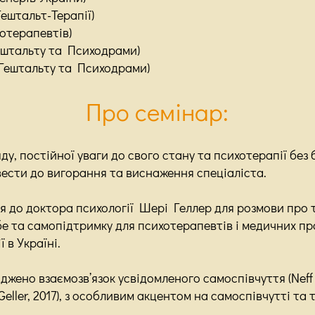
Гештальт-Терапії)
отерапевтів)
Гештальту та Психодрами)
 Гештальту та Психодрами)
Про семінар:
у, постійної уваги до свого стану та психотерапії без 
вести до вигорання та виснаження спеціаліста.
 до доктора психології Шері Геллер для розмови про 
бе та самопідтримку для психотерапевтів і медичних пр
ї в Україні.
джено взаємозв’язок усвідомленого самоспівчуття (Neff a
eller, 2017), з особливим акцентом на самоспівчутті та 