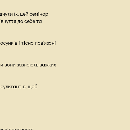
чути їх, цей семінар
вчуття до себе та
унків і тісно пов’язані
ли вони зазнають важких
нсультантів, щоб
 усвідомленого