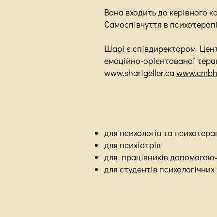
Вона входить до керівного к
Самоспівчуття в психотерапії
Шарі є співдиректором Центр
емоційно-орієнтованої терапі
www.sharigeller.ca
www.cmbh
для психологів та психотера
для психіатрів
для працівників допомагаю
для студентів психологічних