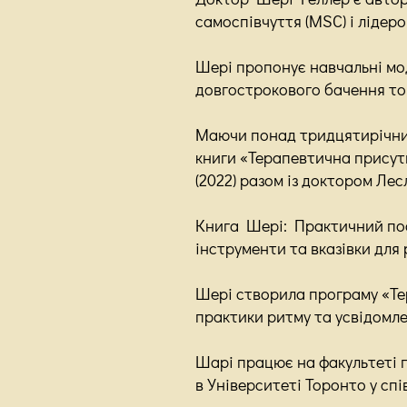
самоспівчуття (MSC) і лідер
Шері пропонує навчальні мод
довгострокового бачення тог
Маючи понад тридцятирічний
книги «Терапевтична присутн
(2022) разом із доктором Лес
Книга Шері: Практичний посі
інструменти та вказівки для 
Шері створила програму «Тер
практики ритму та усвідомле
Шарі працює на факультеті п
в Університеті Торонто у сп