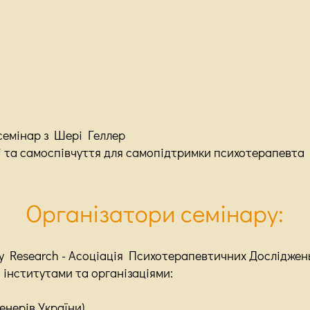
семінар з Шері Геллер
і та самоспівчуття для самопідтримки психотерапевта
Організатори семінару:
py Research - Асоціація Психотерапевтичних Досліджен
 інститутами та організаціями:
енерів України)