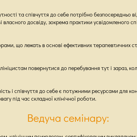
тності та співчуття до себе потрібно безпосередньо від
 власного досвіду, зокрема практики усвідомленого спі
рами, що лежать в основі ефективних терапевтичних стос
клініцистам повернутися до перебування тут і зараз, ко
сть і співчуття до себе є потужними ресурсами для ко
агу під час складної клінічної роботи.
Ведуча семінару:
ом, клінічним
психологом, сертифікованим викладачем