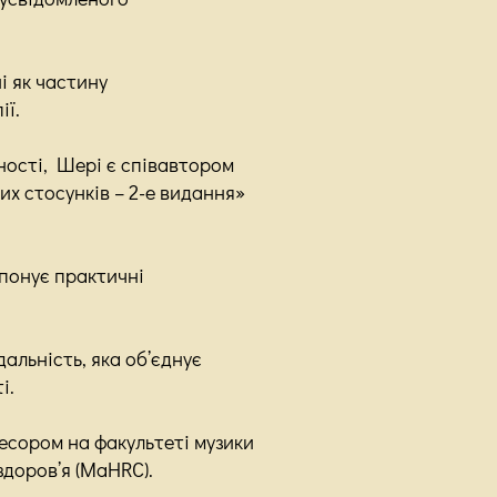
і як частину
ії.
ності, Шері є співавтором
х стосунків – 2-е видання»
опонує практичні
альність, яка об’єднує
і.
есором на факультеті музики
здоров’я (MaHRC).