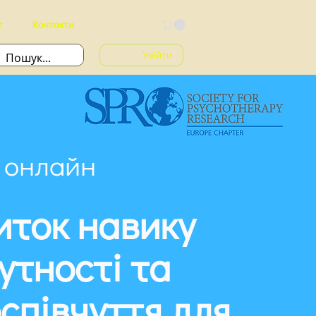
г
Контакти
Увійти
я онлайн
иток навику
утності та
співчуття для