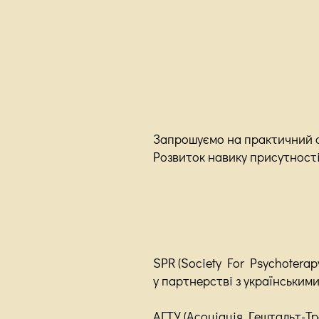
Запрошуємо на практичний 
Розвиток навику присутност
SPR (Society For Psychotera
у партнерстві з укр
аїнськими
АГТУ (Асоціація Гештальт-Тр