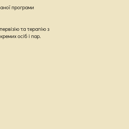
ваної програми
первізію та терапію з
кремих осіб і пар.