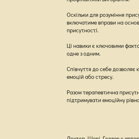
Оскільки для розуміння прису
включатиме вправи на основі
присутності.
Ці навики є ключовими факто
одне з одним.
Співчуття до себе дозволяє 
емоцій або стресу.
Разом терапевтична присутні
підтримувати емоційну рівнов
Доктор Шері Геллер є автор