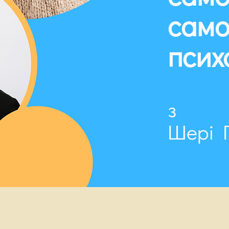
само
псих
з
Шері 