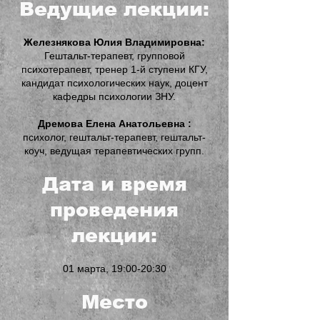
Ведущие лекции:
Железнякова Юлия Владимировна:
Гештальт-терапевт, групповой
психотерапевт, тренер 1-й ступени КГУ,
кандидат психологических наук, доцент
кафедры психологии ЗНУ.
Дремова Елена Анатольевна :
психолог, гештальт-терапевт, гештальт-
коуч, ведущая терапевтических групп.
Дата и время
проведения
лекции:
01 марта, 19:00-20:30
Место