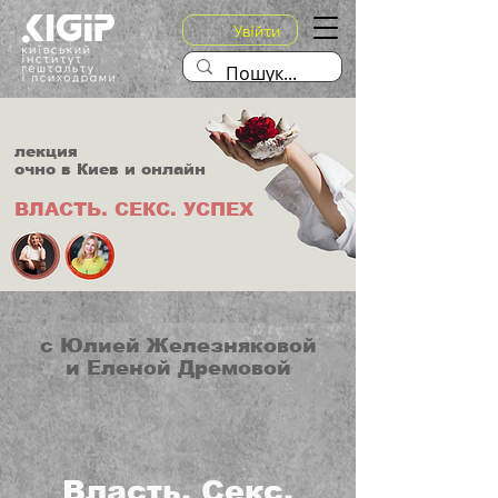
Увійти
лекция
очно в Киев и онлайн
ВЛАСТЬ.
СЕКС.
УСПЕХ
с Юлией Железняковой
и Еленой Дремовой
Власть. Секс.