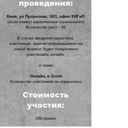
проведения:
Киев, ул Прорезная, 18/1, офис КИГиП
(если снимут карантинные ограничения)
Количество мест - 30
В случае введения карантина,
участникам, зарегистрировавшимся на
очный формат, будет предложено
участвовать онлайн.
а также
Онлайн, в Zoom
Количество участников не ограничено
Стоимость
участия:
280 гривен