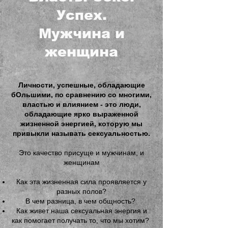
Успех.
Мужчина и
женщина
Личности, успешные, обладающие
бОльшими, по сравнению со многими,
властью и влиянием - это люди,
обладающие ярко выраженной
жизненной энергией, которую мы
привыкли называть сексуальностью.
Это качество присуще и мужчинам, и
женщинам
Как эта жизненная сила проявляется у
разных полов?
В чем разница, в чем общность?
Как живет наша сексуальная энергия и
как помогает получать то, что мы хотим?