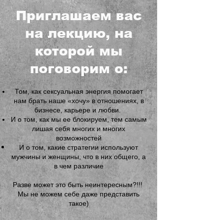
Приглашаем вас
на лекцию, на
которой мы
поговорим о:
Том, как сексуальная энергия помогает
нам брать наше «хочу» в отношениях, в
бизнесе, карьере и любви.
И о том, как мы ее блокируем, тем самым
лишая себя многих и многих
возможностей
И о том, какие стратегии используют
мужчины и женщины, что в них общего, а
в чем различие
Разве может это быть неинтересным?!!!
Мы не можем себе даже представить
такое)