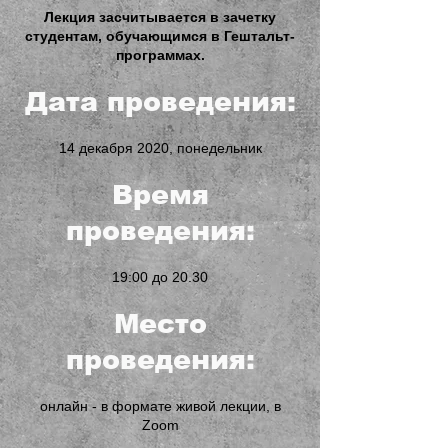
Лекция засчитывается в зачетку
студентам, обучающимся в Гештальт-
программах.
Дата проведения:
14 декабря 2020, понедельник
Время
проведения:
19:00 до 20.30
Место
проведения:
онлайн - в формате живой лекции, в
Zoom