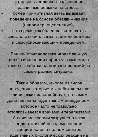
которые выполняют эволюционно
различные реакции на стресс:
более примитивная ветвь вызывает
поведение на основе обездвиживания
(например, оцепенение),
в то время как более развитая ветвь
связана с социальным взаимодействием
и самоуспокаивающим поведением.
Ранний опыт человека играет важную
роль в изменении порога уязвимости, а
также выработки адаптивных реакций на
самые разные ситуации.
Таким образом, многие из видов
поведения, которые мы наблюдаем при
клинических расстройствах, на самом
деле являются адаптивным поведением,
которое часто неправильно
истолковывается врачами и терапевтами.
А лечение травмы затруднено из-за
недостаточной осведомленности
специалистов о полном спектре
адаптивных биологических реакций на