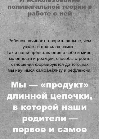
поливагальной теории в
работе с ней
Ребенок начинает говорить раньше, чем
узнает о правилах языка.
Так и наши представления о себе и мире,
склонности и реакции, способы строить
отношения формируются до того, как
мы научимся самоанализу и рефлексии.
Мы — «продукт»
длинной цепочки,
в которой наши
родители —
первое и самое