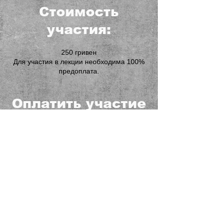
Стоимость
участия:
250 гривен
Для участия в лекции необходима 100%
предоплата.
Оплатить участие
можно, перейдя
по кнопке ниже
После оплаты не закрывайте
приложение или сайт с сообщение
об успешной операции.
Через несколько секунд вы будете