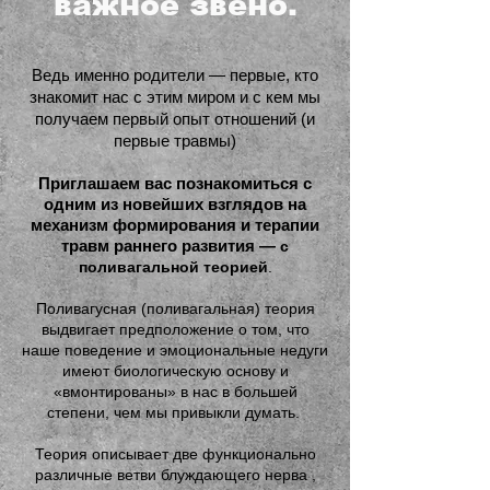
важное звено.
Ведь именно родители — первые, кто
знакомит нас с этим миром и с кем мы
получаем первый опыт отношений (и
первые травмы)
Приглашаем вас познакомиться с
одним из новейших взглядов на
механизм формирования и терапии
травм раннего развития —
с
поливагальной теорией
.
Поливагусная (поливагальная) теория
выдвигает предположение о том, что
наше поведение и эмоциональные недуги
имеют биологическую основу и
«вмонтированы» в нас в большей
степени, чем мы привыкли думать.
Теория описывает две функционально
различные ветви блуждающего нерва ,