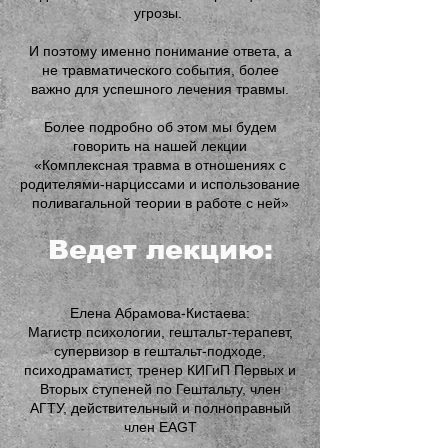
угрозы.
И поэтому именно понимание ответа, а
не травматического события, более
важно для успешного лечения травмы.
Более подробно об этом мы будем
говорить на нашей лекции
«Комплексная травма в отношениях с
родителями-нарциссами и использование
поливагальной теории в работе с ней»
Ведет лекцию:
Елена Абрамова-Кистаева:
Магистр психологии, гештальт-терапевт,
супервизор в гештальт-подходе,
психодраматист, тренер КИГиП Первых и
Вторых ступеней по Гештальту, член
АГТУ, действительный и полноправный
член EAGT