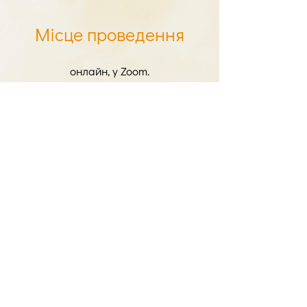
Місце проведення
онлайн, у Zoom.
Вартість участі:
300 гривень.
Для бронювання місця необхідно
внести 100% передоплату.
Всім учасникам буде надано доступ
до запису лекції.
Сплатити участь у лекції можна за
посиланням нижче: