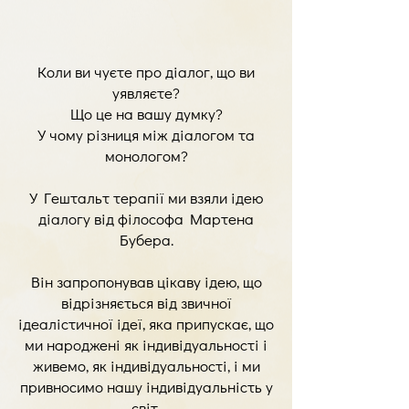
Коли ви чуєте про діалог, що ви
уявляєте?
Що це на вашу думку?
У чому різниця між діалогом та
монологом?
У Гештальт терапії ми взяли ідею
діалогу від філософа Мартена
Бубера.
Він запропонував цікаву ідею, що
відрізняється від звичної
ідеалістичної ідеї, яка припускає, що
ми народжені як індивідуальності і
живемо, як індивідуальності, і ми
привносимо нашу індивідуальність у
світ.