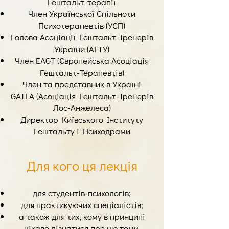
Гештальт-терапії
Член Української Спільноти
Психотерапевтів (УСП)
Голова Асоціації Гештальт-Тренерів
України (АГТУ)
Член EAGT (Європейська Асоціація
Гештальт-Терапевтів)
Член та представник в Україні
GATLA (Асоціація Гештальт-Тренерів
Лос-Анжелеса)
Директор Київського Інституту
Гештальту і Психодрами
Для кого ця лекція
для студентів-психологів;
для практикуючих спеціалістів;
а також для тих, кому в принципі
цікаво дізнатися про цю тему.