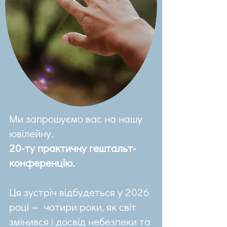
Ми запрошуємо вас на нашу
ювілейну,
20-ту практичну гештальт-
конференцію.
Ця зустріч відбудеться у 2026
році — чотири роки, як світ
змінився і досвід небезпеки та