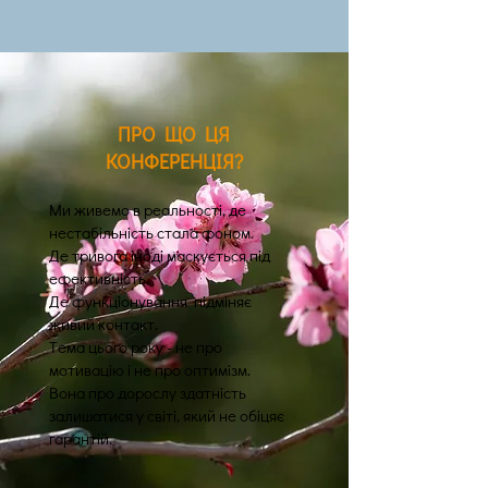
ПРО ЩО ЦЯ
КОНФЕРЕНЦІЯ?
Ми живемо в реальності, де
нестабільність стала фоном.
Де тривога іноді маскується під
ефективність.
Де функціонування підміняє
живий контакт.
Тема цього року - не про
мотивацію і не про оптимізм.
Вона про дорослу здатність
залишатися у світі, який не обіцяє
гарантій.