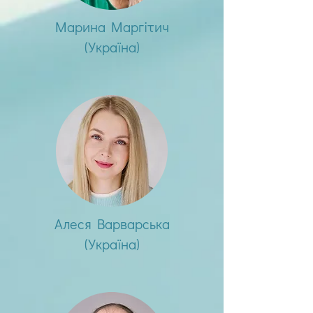
Марина Маргітич
(Україна)
Алеся Варварська
(Україна)