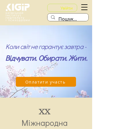
Увійти
Коли світ не гарантує завтра -
Відчувати. Обирати. Жити.
Оплатити участь
XX
Міжнародна