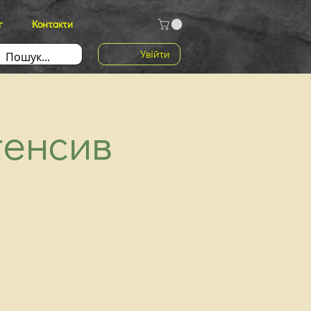
г
Контакти
Увійти
тенсив