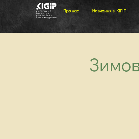
Про нас
Навчання в КІГіП
Зимов