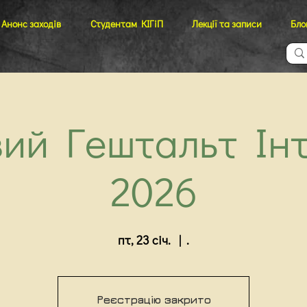
Анонс заходів
Студентам КІГіП
Лекції та записи
Бло
ий Гештальт Ін
2026
пт, 23 січ.
  |  
.
Реєстрацію закрито