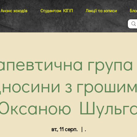
Анонс заходів
Студентам КІГіП
Лекції та записи
Бло
апевтична група
дносини з грошим
Оксаною Шульг
вт, 11 серп.
  |  
.