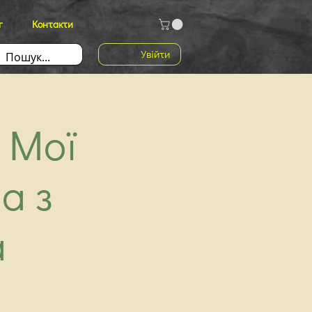
г
Контакти
Увійти
 Мої
а з
а