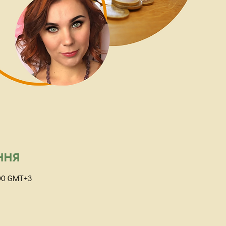
ння
2:00 GMT+3