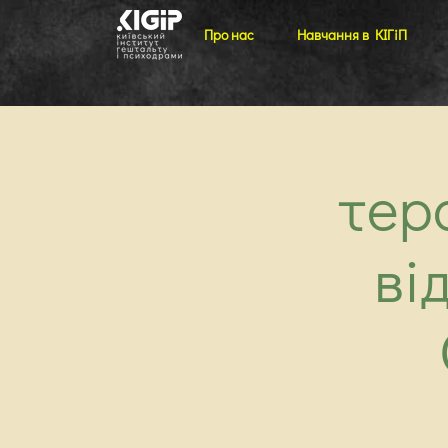
Про нас
Навчання в КІГіП
тер
ві