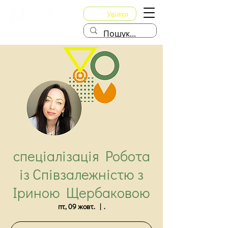
Увійти
спеціалізація Робота
із Співзалежністю з
Іриною Щербаковою
пт, 09 жовт.
  |  
.