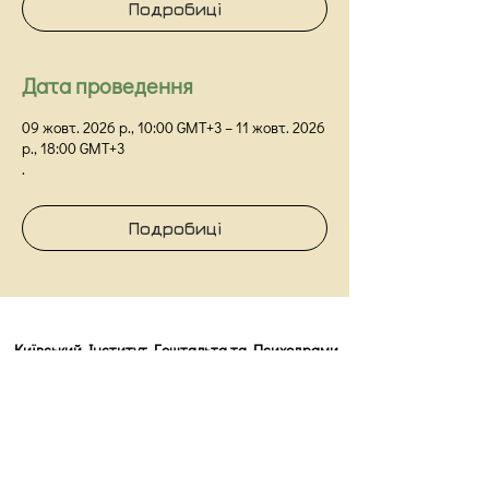
Подробиці
Дата проведення
09 жовт. 2026 р., 10:00 GMT+3 – 11 жовт. 2026
р., 18:00 GMT+3
.
Подробиці
Київський Інститут Гештальта та Психодрами
Київ,
вул Прорізна 18/1Г, оф 48
info@kigip.com.ua