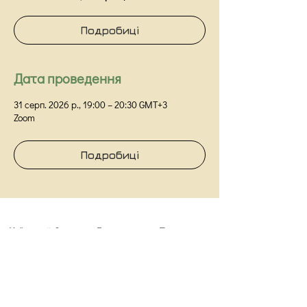
Подробиці
Дата проведення
31 серп. 2026 р., 19:00 – 20:30 GMT+3
Zoom
Подробиці
Київський Інститут Гештальта та Психодрами
Київ,
вул Прорізна 18/1Г, оф 48
info@kigip.com.ua