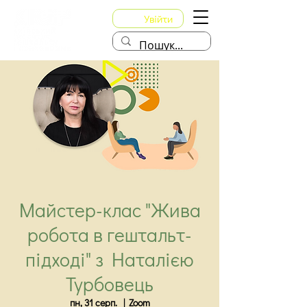
Увійти
Майстер-клас "Жива
робота в гештальт-
підході" з Наталією
Турбовець
пн, 31 серп.
  |  
Zoom