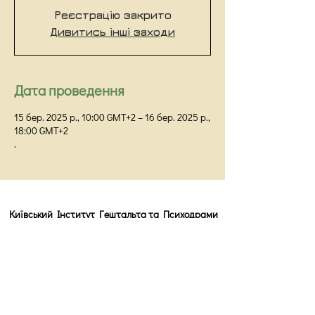
Реєстрацію закрито
Дивитись інші заходи
Дата проведення
15 бер. 2025 р., 10:00 GMT+2 – 16 бер. 2025 р.,
18:00 GMT+2
.
Київський Інститут Гештальта та Психодрами
Київ,
вул Прорізна 18/1Г, оф 48
info@kigip.com.ua