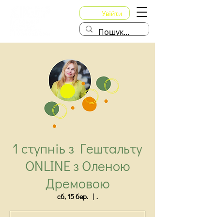
Увійти
1 ступніь з Гештальту
ONLINE з Оленою
Дремовою
сб, 15 бер.
  |  
.