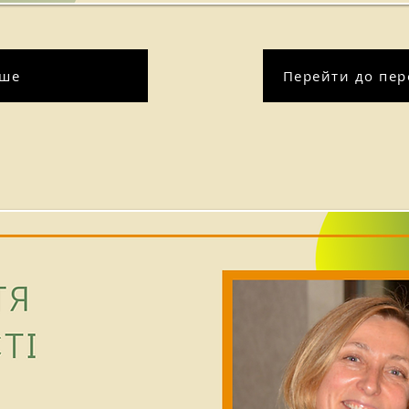
іше
Перейти до пере