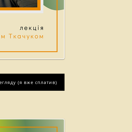
гляду (я вже сплатив)