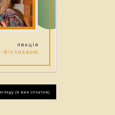
гляду (я вже сплатив)