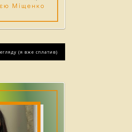
егляду (я вже сплатив)