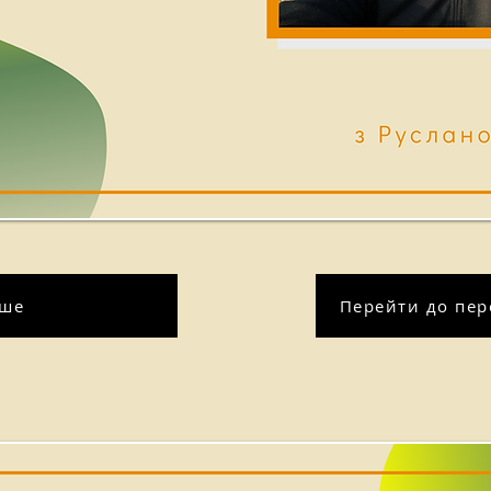
іше
Перейти до пере