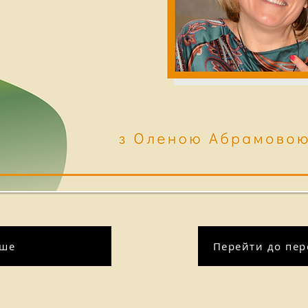
іше
Перейти до пере