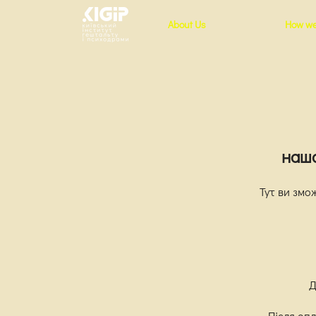
About Us
How we
нашо
Тут ви змо
Д
Після оп