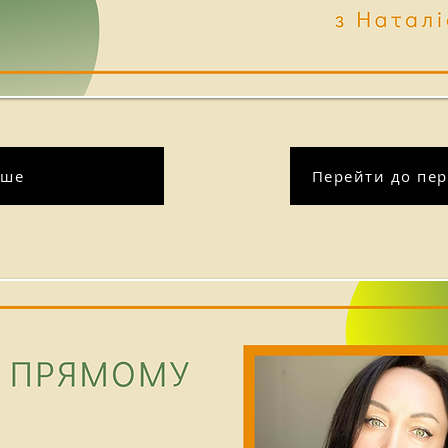
іше
Перейти до пер