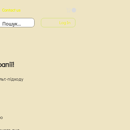
Contact us
Log In
апії!
льт-підходу
ео
очого дня