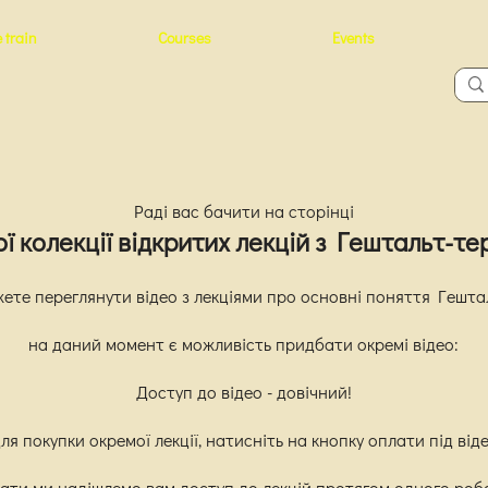
 train
Courses
Events
Раді вас бачити на сторінці
ї колекції відкритих лекцій з Гештальт-тер
жете переглянути відео з лекціями про основні поняття Гешта
на даний момент є можливість придбати окремі відео:
Доступ до відео - довічний!
ля покупки окремої лекції, натисніть на кнопку оплати під від
лати ми надішлемо вам доступ до лекцій протягом одного роб