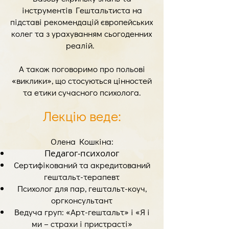
інструментів Гештальтиста на
підставі рекомендацій європейських
колег та з урахуванням сьогоденних
реалій.
А також поговоримо про польові
«виклики», що стосуються цінностей
та етики сучасного психолога.
Лекцію веде:
Олена Кошкіна:
Педагог-психолог
Сертифікований та акредитований
гештальт-терапевт
Психолог для пар, гештальт-коуч,
оргконсультант
Ведуча груп: «Арт-гештальт» і «Я і
ми – страхи і пристрасті»