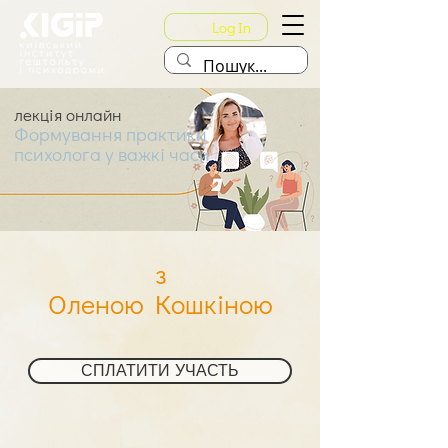
Log In
лекція онлайн
Формування практики
психолога у важкі часи
з
Оленою Кошкіною
СПЛАТИТИ УЧАСТЬ