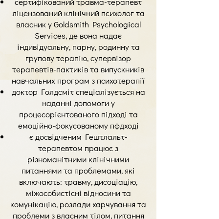
сертифікований травма-терапевт
ліцензований клінічний психолог та
власник у Goldsmith Psychological
Services, де вона надає
індивідуальну, парну, родинну та
групову терапію, супервізор
терапевтів-пактиків та випу
скників
навчальних програм з психотерапії
доктор Голдсміт спеціалізується на
наданні допомоги у
процесорієнтованого підході та
емоційно-фокусованому пфдході
є досвідченим Гештлальт-
терапевтом працює з
різноманітними клінічними
питаннями та проблемами, які
включають: травму, дисоціацію,
міжособистісні відносини та
комунікацію, розлади харчування та
проблеми з власним тілом, питання