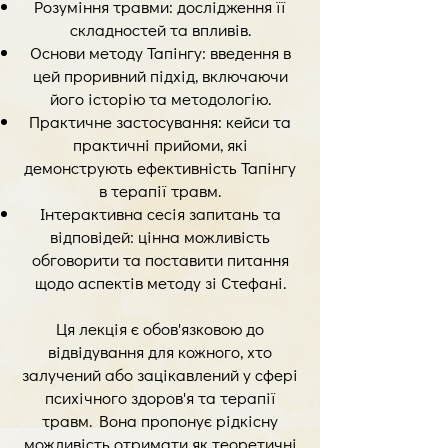
Розуміння травми: дослідження її
складностей та впливів.
Основи методу Тапінгу: введення в
цей проривний підхід, включаючи
його історію та методологію.
Практичне застосування: кейси та
прак
тичні прийоми, які
демонструють ефективність Тапінгу
в терапії травм.
Інтерактивна сесія запитань та
відповідей: цінна можливість
обговорити та поставити питання
щодо аспектів методу зі Стефані.
Ця лекція є обов'язковою до
відвідування для кожного, хто
залучений або зацікавлений у сфері
психічного здоров'я та терапії
травм. Вона пропонує рідкісну
можливість отримати як теоретичні