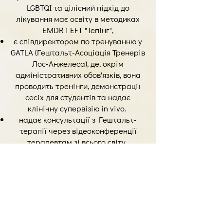
LGBTQI та цілісний підхід до
лікування має освіту в методиках
EMDR і EFT "Тепінг",
є співдиректором по тренуванню у
GATLA (Гештальт-Асоціація Тренерів
Лос-Анжелеса), де, окрім
адміністративних обов'язків, вона
проводить тренінги, демонстрації
сесіх для студентів та надає
клінічну супервізію in vivo.
надає консультації з Гештальт-
терапії через відеоконференції
терапевтам зі всього світу. ​
Дата проведення
лекції
12 серпня 2024