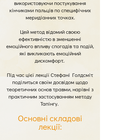
використовуючи постукування
кінчиками пальців по специфічних
меридіанних точках.
Цей метод відомий своєю
ефективністю в зменшенні
емоційного впливу спогадів та подій,
які викликають емоційний
дискомфорт. ​
Під час цієї лекції Стефані Голдсміт
поділиться своїм досвідом щодо
теоретичних основ травми, нарівні з
практичним застосуванням методу
Тапінгу. ​
Основні складові
лекції: