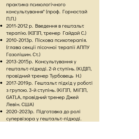
практика психологічного
консультування" (проф. Горностай
П.П.)
2011-2012
р. Введення в гештальт
терапію. (КІГІП, тренер Гайдай С.)
2010-2013
р. Піскова психотерапія.
(глава секції пісочної терапії АППУ
Газолішин. Ст.)
2013-2015
р. Консультування у
гештальт-підході. 2-й ступінь. (КіДІП,
провідний тренер Турбовець Н.)
2017-2019
р. Гештальт підхід у роботі
з групою. 3-й ступінь. (КіГІП, МіГІП,
GATLA, провідний тренер Джей
Левін. США)
2020-2023
р. Підготовка до ролі
супервізора у гештальт-підході.
(КіГІП, МіГІП, GATLA, провідний
тренер Джей Левін. США)