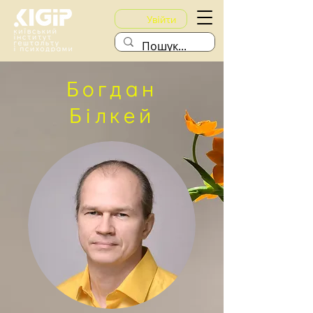
Увійти
Богдан
Білкей