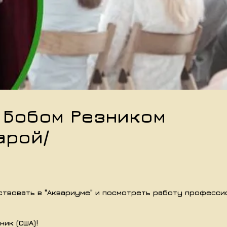
 Бобом Резником
арой/
ствовать в "Аквариуме" и посмотреть работу професси
ик (США)!