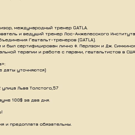
визор, международный тренер GATLA.
нователь и ведущий тренер Лос-Анжелесского Института
бъединения Гештальт-тренеров (GATLA).
 и был сертифицирован лично Ф. Перлзом и Дж. Симкино
уальной терапии и работе с парами, гештальтистов в СШ
а»:
е даты уточняются)
 улица Льва Толстого,57
уме 100$ за два дня.
!
я и предоплата обязательны.