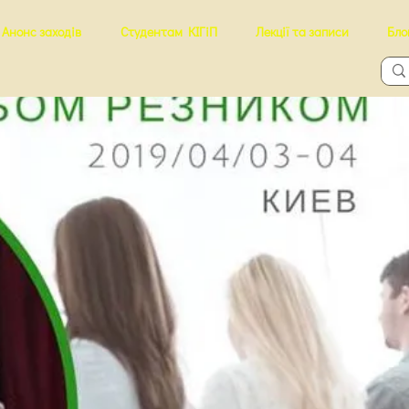
Анонс заходів
Студентам КІГіП
Лекції та записи
Бло