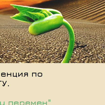
енция
по
У.
у п
еремен"