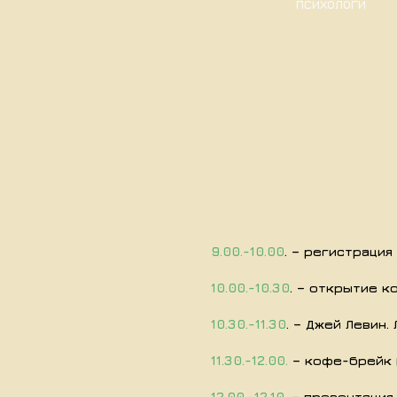
ПСИХОЛОГИ
9.00.-10.00
. – регистраци
10.00.-10.30
. – открытие 
10.30.-11.30
. – Джей Левин
11.30.-12.00.
– кофе-брейк 
12.00.-12.10.
– презентация