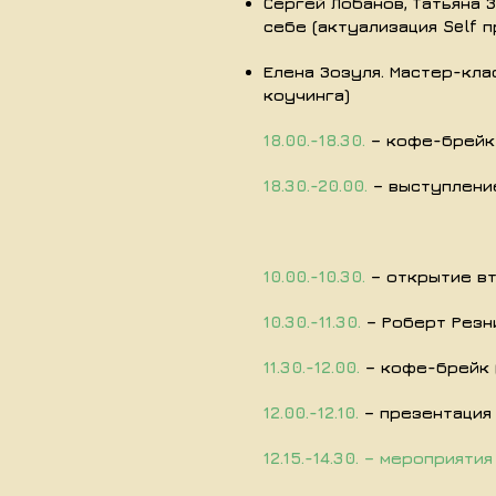
Сергей Лобанов, Татьяна 
себе (актуализация Self
Елена Зозуля. Мастер-кла
коучинга)
18.00.-18.30.
– кофе-брейк
18.30.-20.00.
– выступление
10.00.-10.30.
– открытие в
10.30.-11.30.
– Роберт Резни
11.30.-12.00.
– кофе-брейк 
12.00.-12.10.
– презентация
12.15.-14.30. – мероприяти