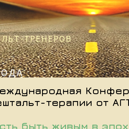
Международная К
онфер
ештальт-терапии от АГТ
сть быть живым в эпох