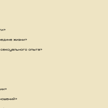
ти»
редине жизни»
я сексуального опыта»
пии»
тношений»