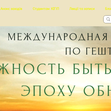
Анонс заходів
Студентам КІГіП
Лекції та записи
Бло