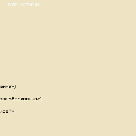
В ПСИХОЛОГИИ
овина»)
еля «Верховнна»)
мире?»