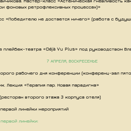
Зайчикова. Мастер-класс «Астеническая гневливость к
 при фоновых ретрофлексивных процессах)»
сс «Победителю не достается ничего» (работа с будущ
 плейбек-театра «Déjà Vu Plus» под руководством Вл
7 АПРЕЛЯ, ВОСКРЕСЕНЬЕ
торого рабочего дня конференции (конференц-зал пято
к. Лекция «Терапия пар. Новая парадигма»
(ресторан второго этажа 3 корпуса отеля)
 первой линейки мероприятий
я первой линейки: