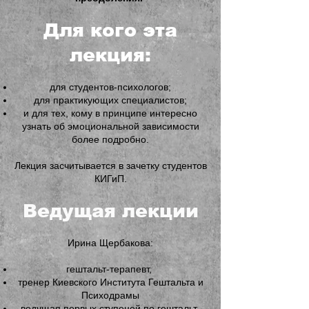
Для кого эта
лекция:
для студентов-психологов;
для практикующих специалистов;
и для тех, кому в принципе интересно
узнать об эмоциональной зависимости
более подробно.
Лекция засчитывается в зачетку студентов
КИГиП.
Ведущая лекции
Ирина Щербакова:
гештальт-терапевт,
тренер Киевского Института Гештальта и
Психодрамы
ведущая первых ступеней по гештальт-