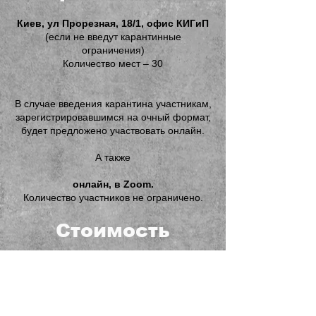
Киев, ул Прорезная, 18/1, офис КИГиП
(если не введут карантинные
ограничения)
Количество мест – 30
В случае введения карантина участникам,
зарегистрировавшимся на очный формат,
будет предложено участвовать онлайн.
А также
онлайн, в Zoom.
Количество участников не ограничено.
Стоимость
участия:
280 гривен
Для бронирования места нужно внести
100% предоплату