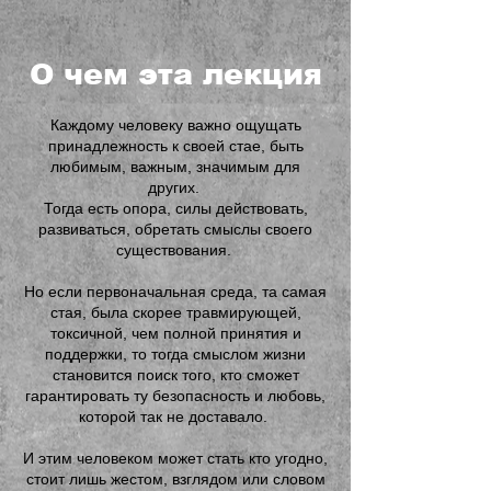
О чем эта лекция
Каждому человеку важно ощущать
принадлежность к своей стае, быть
любимым, важным, значимым для
других.
Тогда есть опора, силы действовать,
развиваться, обретать смыслы своего
существования.
Но если первоначальная среда, та самая
стая, была скорее травмирующей,
токсичной, чем полной принятия и
поддержки, то тогда смыслом жизни
становится поиск того, кто сможет
гарантировать ту безопасность и любовь,
которой так не доставало.
И этим человеком может стать кто угодно,
стоит лишь жестом, взглядом или словом