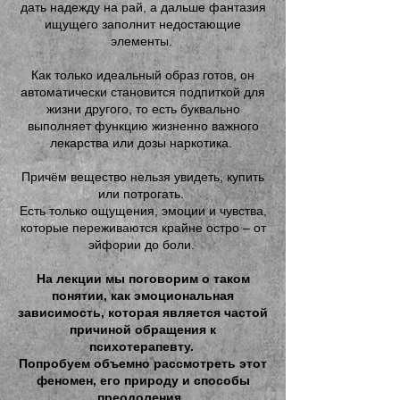
дать надежду на рай, а дальше фантазия
ищущего заполнит недостающие
элементы.
Как только идеальный образ готов, он
автоматически становится подпиткой для
жизни другого, то есть буквально
выполняет функцию жизненно важного
лекарства или дозы наркотика.
Причём вещество нельзя увидеть, купить
или потрогать.
Есть только ощущения, эмоции и чувства,
которые переживаются крайне остро – от
эйфории до боли.
На лекции мы поговорим о таком
понятии, как эмоциональная
зависимость, которая является частой
причиной обращения к
психотерапевту.
Попробуем объемно рассмотреть этот
феномен, его природу и способы
преодоления.