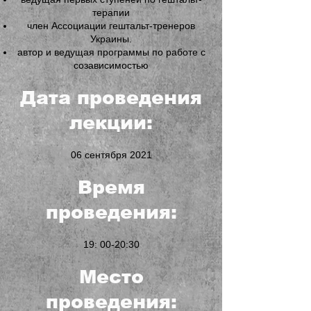
терапии
член Ассоциации гештальт-тренеров
Украины.
автор и ведущая программы по работе с
созависимостью
Дата проведения
лекции:
06 сентября 2021
Время
проведения:
19: 00-20:30
Место
проведения: