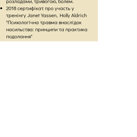
розладами, тривогою, болем.
2018 сертифікат про участь у
тренінгу Janet Yassen, Holly Aldrich
"Психологічна травма внаслідок
насильства: принципи та практика
подолання"
2019 "Застосування у практичній
діяльності нових методик роботи з
людьми, які вчинили насильство"
2019 "Роль та можливості у
виявленні домашнього насильства
та насильства за статевими
ознаками"
2020- 2024
навчання супервізії в
Гештальті.
Христина про себе:
"Чому я обрала саме Гештальт?"