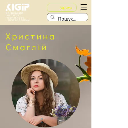
Увійти
Христина
Смаглій