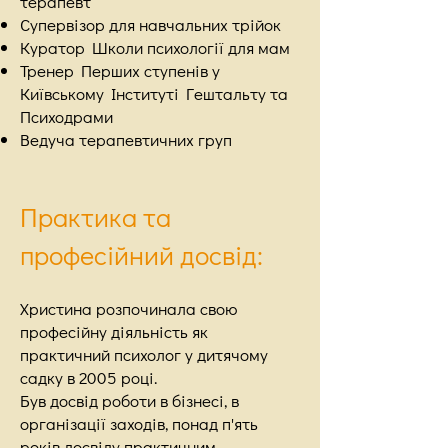
терапевт
Супервізор для навчальних трійок
Куратор Школи психології для
мам
Тренер Перших ступенів у
Київському Інституті Гештальту та
Психодрами
Ведуча терапевтичних груп
Практика та
професійний досвід:
Христина розпочинала свою
професійну діяльність як
практичний психолог у дитячому
садку в 2005 році.
Був досвід роботи в бізн
есі, в
організації заходів, понад п'ять
років досвіду практичним