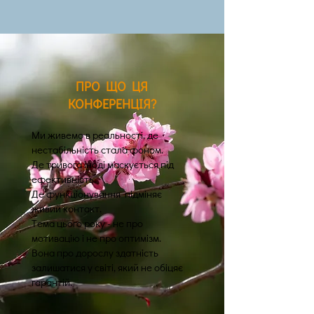
ПРО ЩО ЦЯ
КОНФЕРЕНЦІЯ?
Ми живемо в реальності, де
нестабільність стала фоном.
Де тривога іноді маскується під
ефективність.
Де функціонування підміняє
живий контакт.
Тема цього року - не про
мотивацію і не про оптимізм.
Вона про дорослу здатність
залишатися у світі, який не обіцяє
гарантій.