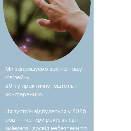
Ми запрошуємо вас на нашу
ювілейну,
20-ту практичну гештальт-
конференцію.
Ця зустріч відбудеться у 2026
році — чотири роки, як світ
змінився і досвід небезпеки та