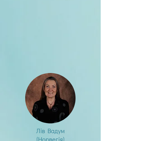
Лів Вадум
(Норвегія)