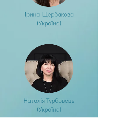
Ірина Щербакова
(Україна)
Наталія Турбовець
(Україна)