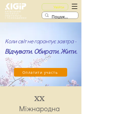
Увійти
Коли світ не гарантує завтра -
Відчувати. Обирати. Жити.
Оплатити участь
XX
Міжнародна