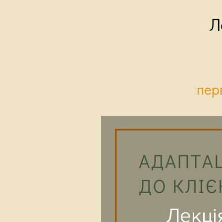
Л
пер
Лекція