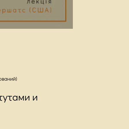
ований)
тутами и