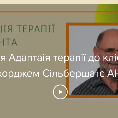
я Адаптаія терапії до клі
Джорджем С