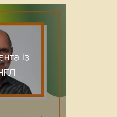
єнта із
ільбершатс АНГЛ