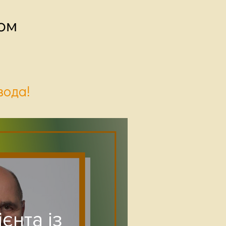
ом
вода!
єнта із