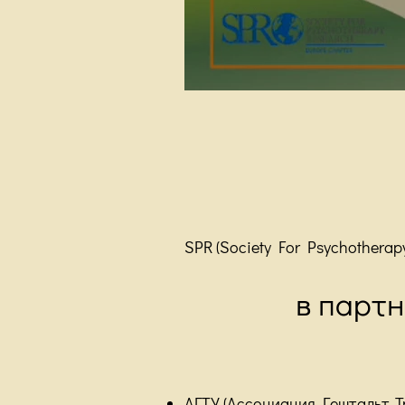
SPR (Society For Psychothera
в партн
АГТУ (Ассоциация Гештальт-Т