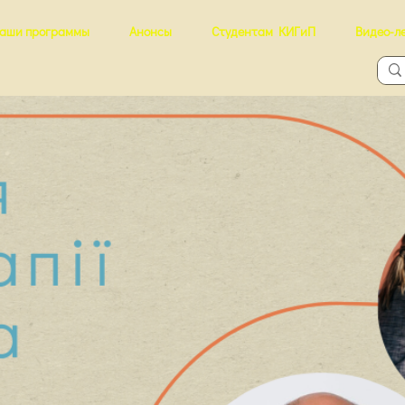
аши программы
Анонсы
Студентам КИГиП
Видео-л