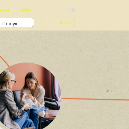
екции
More
Войти