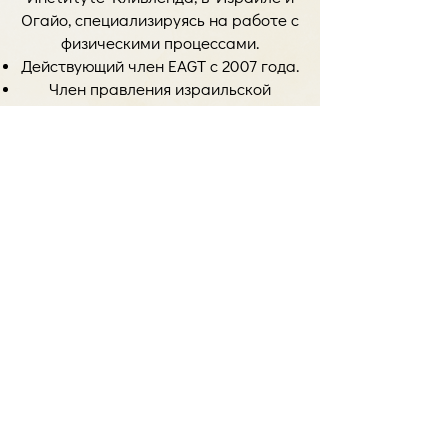
Огайо, специализируясь на работе с
физическими процессами.
Действующий член EAGT с 2007 года.
Член правления израильской
ассоциации гештальт-терапии.
Преподавал Body-mind гештальт-
терапию в Тель-Авивском
университете и в различных
обучающих программах
психотерапевтам в Израиле, США и
Европе.
Расписание вебинаров
12, 19, 26 сентября, 3 октября
18-21:00 по киевскому времени
Язык обучения: