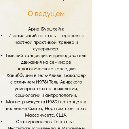
О ведущем
Арие Бурштейн:
Израильский гештальт-терапевт с
частной практикой, тренер и
супервизор.
Бывший танцовщик и преподаватель
движения на семинаре
педагогического колледжа
Хакиббуцим в Тель-Авиве. Бакалавр
с отличием (1978) Тель-Авивского
университета по психологии,
социологии и антропологии.
Магистр искусств (1989) по танцам в
колледже Смита, Нортгэмптон, штат
Массачусетс, США.
Стажировался в Гештальт-
Институте Кливленда, в Израиле и