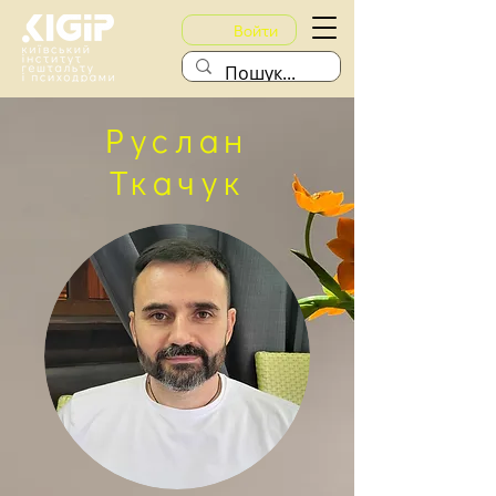
Войти
Руслан
Ткачук