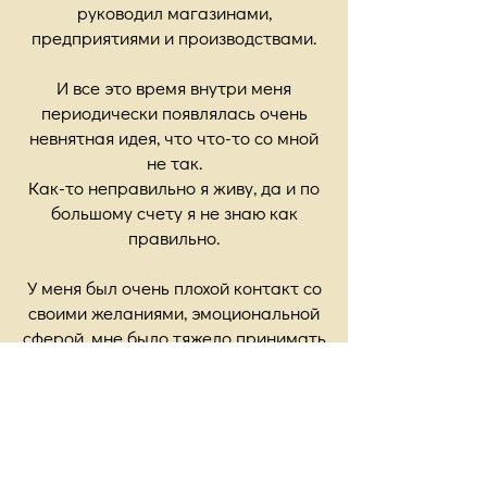
руководил магазинами,
предприятиями и производствами.
И все это время внутри меня
периодически появлялась очень
невнятная идея, что что-то со мной
не так.
Как-то неправильно я живу, да и по
большому счету я не знаю как
правильно.
У меня был очень плохой контакт со
своими желаниями, эмоциональной
сферой, мне было тяжело принимать
решения, делать выборы и вообще
замечать себя.
Я был очень удобен для
окружающих, но очень неудобен для