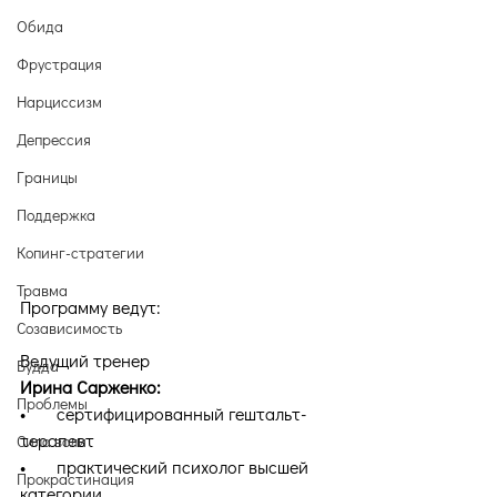
Обида
Фрустрация
Нарциссизм
Депрессия
Границы
Поддержка
Копинг-стратегии
Травма
Программу ведут:
Созависимость
Ведущий тренер
Будда
Ирина Сарженко:
Проблемы
•       сертифицированный гештальт-
терапевт
Сила воли
•       практический психолог высшей 
Прокрастинация
категории