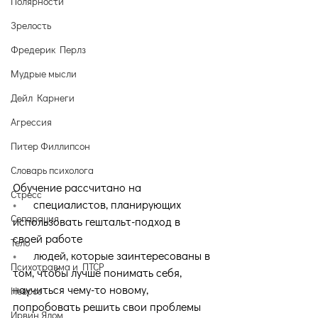
Полярности
Зрелость
Фредерик Перлз
Мудрые мысли
Дейл Карнеги
Агрессия
Питер Филлипсон
Словарь психолога
Обучение рассчитано на
Стресс
•      
специалистов, планирующих 
Сепарация
использовать гештальт-подход в 
своей работе
Тело
•      
людей, которые заинтересованы в 
Психотравма и ПТСР
том, чтобы лучше понимать себя, 
научиться чему-то новому, 
Невроз
попробовать решить свои проблемы
Ирвин Ялом