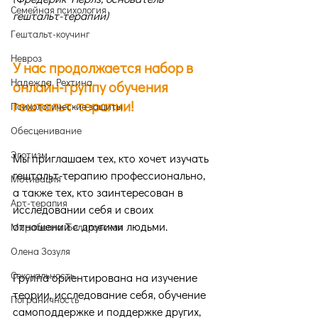
Семейная психология
гештальт-терапии)
Гештальт-коучинг
Невроз
У нас продолжается набор в 
Надежда Рехтина
онлайн-группу обучения 
гештальт-терапии!
Психологические защиты
Обесценивание
Эготизм
Мы приглашаем тех, кто хочет изучать 
гештальт-терапию профессионально, 
Мотивация
а также тех, кто заинтересован в 
Арт-терапия
исследовании себя и своих 
отношений с другими людьми.
Мирабелла Белиловская
Олена Зозуля
Сексуальность
Группа ориентирована на изучение 
теории, исследование себя, обучение 
Пограничность
самоподдержке и поддержке других, 