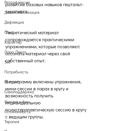
Ретрофлексия
развитие базовых навыков гештальт-
терапевта. 
Десенсибилизация
Дефлекция
Стыд
Теоретический материал 
сопровождается практическими 
Характер
упражнениями, которые позволяют 
Лора Перлз
осознать материал через свой 
собственный опыт. 
Self
Потребность
В программу включены упражнения, 
Контакт
мини-сессии в парах в кругу и 
Самоподдержка
возможность получить 
Фигура и фон
индивидуальную 
психотерапевтическую сессию в кругу 
Осознанность
с ведущим группы.
Терапия