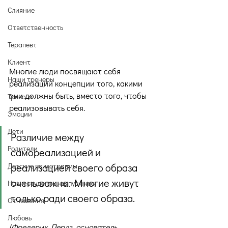
Слияние
Ответственность
Терапевт
Клиент
Многие люди посвящают себя 
Наши тренеры
реализации концепции того, какими 
они должны быть, вместо того, чтобы 
Тревога
реализовывать себя. 
Эмоции
Дети
Различие между 
Родители
самореализацией и 
Детские психотравмы
реализацией своего образа 
очень важна. Многие живут 
Наши студенты, выпускники
только ради своего образа.
Отношения
Любовь
(
Фредерик Перлз, основатель 