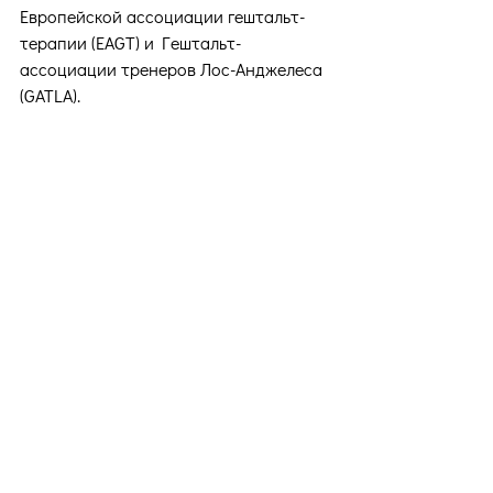
Европейской ассоциации гештальт-
терапии (EAGT) и Гештальт-
ассоциации тренеров Лос-Анджелеса 
(GATLA).
По окончанию программы вы 
получаете сертификат Киевского 
Института Гештальта и Психодрамы, 
подтверждающий участие и 
завершение обучения в учебно-
терапевтической группе первой 
ступени.
Данный сертификат дает 
возможность продолжить своё 
профессиональное развитие в 
обучении гештальт-терапии на 
второй ступени.