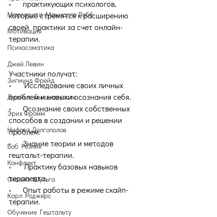
•      
практикующих психологов, 
Маргарита Маниолло Лобб
которые стремятся к расширению 
своей  практики за счет онлайн-
Мотивация
терапии.
Психосоматика
Джей Левин
Участники получат:
Зигмунд Фрейд
•      
Исследование своих личных 
проблем и навыки осознания себя.
Джеймс Бьюдженталь
•      
Осознание своих собственных 
Эрих Фромм
способов в создании и решении 
Нифонт Долгополов
проблем.
•      
Знание теории и методов 
Боб Резник
гештальт-терапии.
Конфликт
•      
Практику базовых навыков 
терапевта.
Оксана Шульга
•      
Опыт работы в режиме скайп-
Карл Роджерс
терапии.
Обучение Гештальту