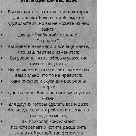
Эта лекция для вас, если:
Вы находитесь в отношениях, которые
доставляют больше проблем, чем
удовольствия, но вы не можете из них
выйти;
для вас "любящий" означает
"страдать";
вы живете надеждой и все еще ждете,
что Ваш партнер изменится;
Вы уверены, что любовь и уважение
нужно заслужить;
Вы не можете сказать "нет" даже если
вам сильно что-то не нравится;
одиночество и скука для вас равны
смерти;
чувство вины Ваш постоянный спутник
жизни;
для других готовы сделать все и даже
больше, а свои потребности всегда на
последнем месте;
Вы психолог, консультант,
психотерапевт и хотите расширить
знания об устройстве феномена