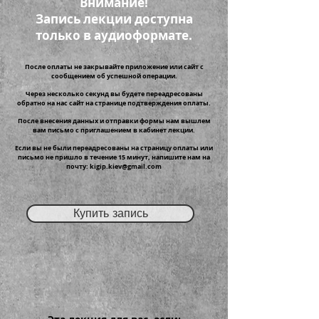
Внимание!
Запись лекции доступна
только в аудиоформате.
После оплаты не закрывайте приложение или сайт с
сообщением об успешной операции.
Через несколько секунд вы будете переадресованы
обратно на нас сайт на странице подтверждения оплаты.
После внесения данных и отправки формы нам вышлем
вам письмо с приглашением в кабинет лекции.
Если вы не были переадресованы на страницу оплаты или
письмо не пришло в течение 15 минут, напишите нам на
почту:
kigip.kiev@gmail.com
Купить запись