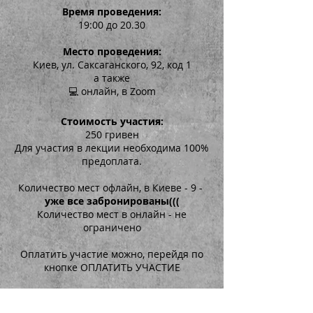
Время проведения:
19:00 до 20.30
Место проведения:
Киев, ул. Саксаганского, 92, код 1
а также
💻 онлайн, в Zoom
Стоимость участия:
250 гривен
Для участия в лекции необходима 100%
предоплата.
Количество мест офлайн, в Киеве - 9 -
уже все забронированы(((
Количество мест в онлайн - не
ограничено
Оплатить участие можно, перейдя по
кнопке ОПЛАТИТЬ УЧАСТИЕ
После оплаты не закрывайте приложение или сайт с