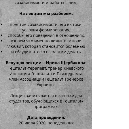
созависимости и работы с ним;
На лекции мы разберем:
понятие созависимости, его вытоки,
условия формирования,
способы его поведения в отношениях,
узнаем что именно лежит в основе
"любви", которая становится болезнью
и обсудим что со всем этим делать
Ведущая лекции – Ирина Щербакова:
Гештальт-терапевт, тренер Киевского
Института Гештальта и Психодрамы,
член Ассоциации Гештальт Тренеров
Украины.
Лекция зачитывается в зачетке для
студентов, обучающихся в Гештальт-
программах.
Дата проведения:
20 июля 2020, понедельник