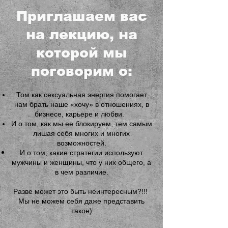
Приглашаем вас
на лекцию, на
которой мы
поговорим о:
Том как сексуальная энергия помогает
нам брать наше «хочу» в отношениях, в
бизнесе, карьере и любви.
И о том, как мы ее блокируем, тем самым
лишая себя многих и многих
возможностей.
И о том, какие стратегии используют
мужчины и женщины, что у них общего, а
в чем различие.
Разве может это быть неинтересным?!!!
Мы не можем себя даже представить
такое)