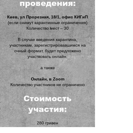
проведения:
Киев, ул Прорезная, 18/1, офис КИГиП
(если снимут карантинные ограничения)
Количество мест – 30
В случае введения карантина,
участникам, зарегистрировавшимся на
очный формат, будет предложено
участвовать онлайн.
а также
Онлайн, в Zoom
Количество участников не ограничено
Стоимость
участия:
280 гривен