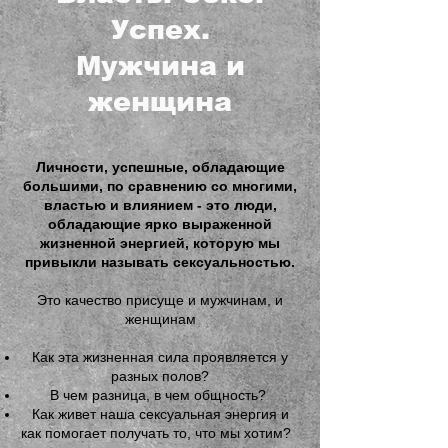
Успех.
Мужчина и
женщина
Личности, успешные, обладающие
большими, по сравнению со многими,
властью и влиянием - это люди,
обладающие ярко выраженной
жизненной энергией, которую мы
привыкли называть сексуальностью.
Это качество присуще и мужчинам, и
женщинам
Как эта жизненная сила проявляется у
разных полов?
В чем разница, в чем общность?
Как живет наша сексуальная энергия и
как помогает получать то, что мы хотим?