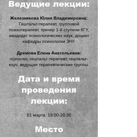
Ведущие лекции:
Железнякова Юлия Владимировна:
Гештальт-терапевт, групповой
психотерапевт, тренер 1-й ступени КГУ,
кандидат психологических наук, доцент
кафедры психологии ЗНУ.
Дремова Елена Анатольевна:
психолог, гештальт-терапевт, гештальт-
коуч, ведущая терапевтические группы.
Дата и время
проведения
лекции:
01 марта, 19:00-20:30
Место