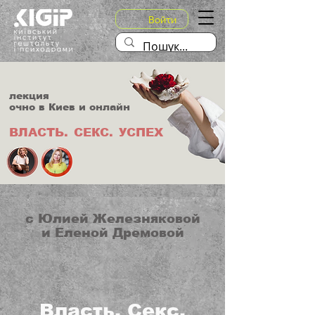
Войти
лекция
очно в Киев и онлайн
ВЛАСТЬ.
СЕКС.
УСПЕХ
с Юлией Железняковой
и Еленой Дремовой
Власть. Секс.