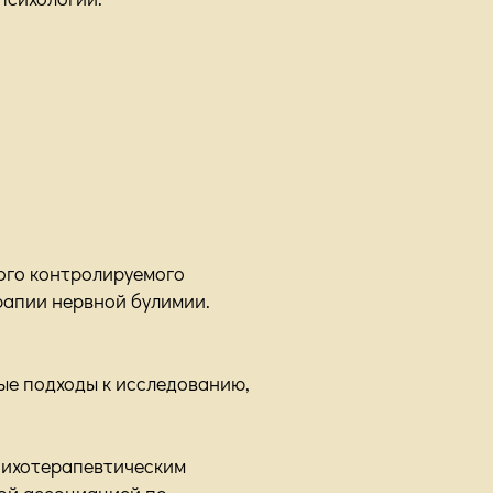
ого контролируемого
рапии нервной булимии.
ые подходы к исследованию,
психотерапевтическим
кой ассоциацией по