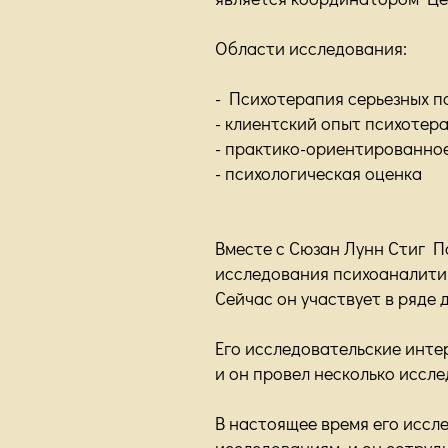
Области исследования:
- Психотерапия серьезных п
- клиентский опыт психотер
- практико-ориентированно
- психологическая оценка
Вместе с Сюзан Лунн Стиг 
исследования психоаналити
Сейчас он участвует в ряде
Его исследовательские инте
и он провел несколько иссл
В настоящее время его иссл
исследованиям, и он сотруд