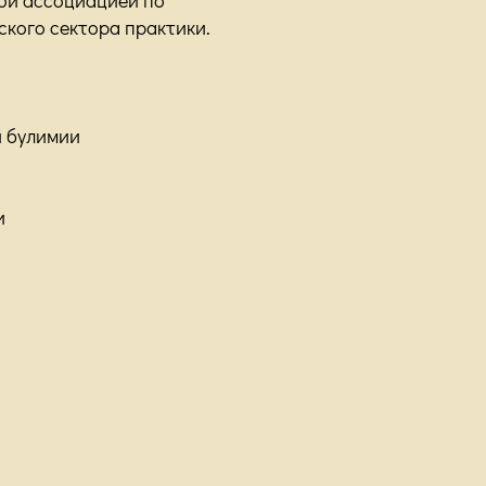
ского сектора практики.
й булимии
и