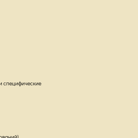
и специфические
ований)