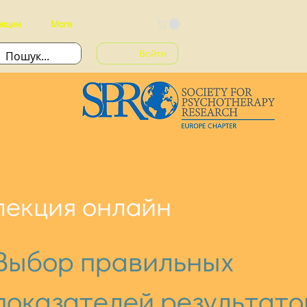
екции
More
Войти
лекция онлайн
Выбор правильных
показателей результато