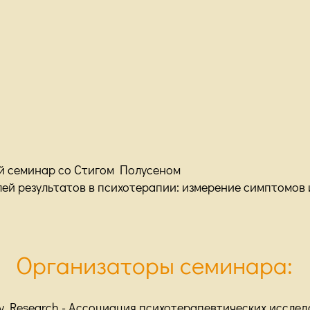
й семинар со Стигом Полусеном
ей результатов в психотерапии:
измерение симптомов 
Организаторы семинара:
py Research - Ассоциация психотерапевтических исслед