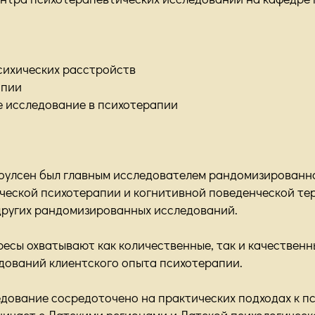
сихических расстройств
апии
е исследование в психотерапии
Поулсен был главным исследователем рандомизированн
ческой психотерапии и когнитивной поведенческой те
 других рандомизированных исследований.
ресы охватывают как количественные, так и качественн
едований клиентского опыта психотерапии.
едование сосредоточено на практических подходах к 
ничает с Датскими регионами и Датской психологичес