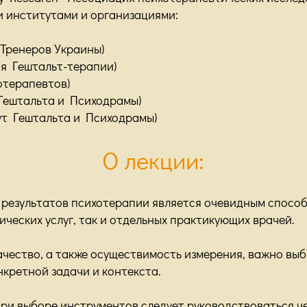
 институтами и организациями:
Тренеров Украины)
я Гештальт-терапии)
отерапевтов)
Гештальта и Психодрамы)
ут Гештальта и Психодрамы)
О лекции:
результатов психотерапии является очевидным способ
ческих услуг, так и отдельных практикующих врачей.
ачество, а также осуществимость измерения, важно вы
нкретной задачи и контекста.
 при выборе инструментов следует руководствоваться ч