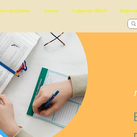
аши программы
Анонсы
Студентам КИГиП
Видео-л