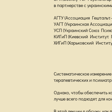
в партнерстве с укр
аинскими
АГТУ (Ассоциация Гештальт-
УАГТ (Украинская Ассоциаци
УСП (Украинский Союз Псих
КИГиП (Киевский Институт 
ХИГиП (Харьковский Инстит
Систематическое измерение 
терапевтических и психиатри
Однако, чтобы обеспечить к
лучше всего подходят для ко
В этой лекции я обсужу, как