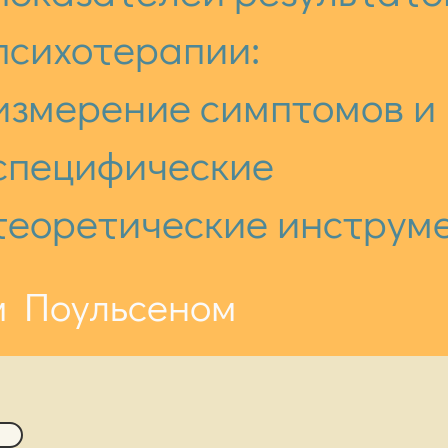
психотерапии:
измерение симптомов и
специфические
теоретические инструм
м Поульсеном