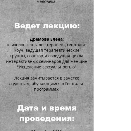
человека.
Ведет лекцию:
Дремова Елена:
психолог, гештальт-терапевт, гештальт-
коуч, ведущая терапевтические
группы, соавтор и соведущая цикла
интерактивных семинаров для женщин
"Исцеление сексуальностью"
Лекция зачитывается в зачетке
студентам, обучающимся в Гештальт-
программах.
Дата и время
проведения: