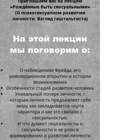
Приглашаем вас на лекцию
«Рождённые быть сексуальными»
(О психосексуалном развитии
личности. Взгляд гештальтиста)
На этой лекции
мы поговорим о:
О наблюдениях Фрейда, его
революционном открытии и истории
возникновения
Особенности стадий развития человека
Уникальный почерк личности, с
которым личность предъявляет себя
миру, как закладывается черта
характера и как это связано с
сексуальностью.
И что думают гештальтисты о
сексуальности и ее роли в
формировании и развитии личности