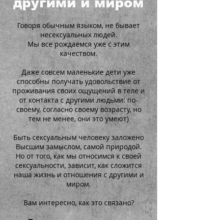
другими и миром
Говоря обычным языком, не бывает
несексуальных людей.
Мы все рождаемся уже с этим
качеством.
Даже совсем маленькие дети уже
способны получать удовольствие от
проживания своих ощущений в теле и
от контакта с другими людьми: по-
своему, согласно своему возрасту, но
тем не менее, они это умеют)
Быть сексуальным человеку заложено
Высшим замыслом, самой природой.
Но от того, как мы относимся к своей
сексуальности, зависит, как сложится
наша жизнь и отношения с другими и
миром.
Вам интересно, как это связано?