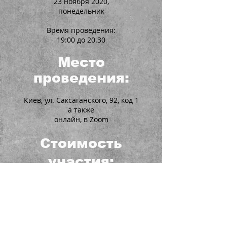
23 ноября 2020,
понедельник
Время проведения:
19:00 до 20.30
Место
проведения:
Киев, ул. Саксаганского, 92, код 1
а также
онлайн, в Zoom
Стоимость
участия:
250 гривен
Для участия в лекции необходима 100%
предоплата.
Количество мест офлайн, в Киеве - 9