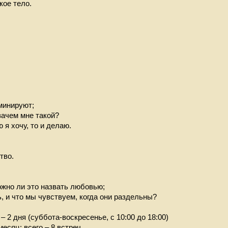
кое тело.
оминируют;
зачем мне такой?
ю я хочу, то и делаю.
тво.
ожно ли это назвать любовью;
ь, и что мы чувствуем, когда они раздельны?
– 2 дня (суббота-воскресенье, с 10:00 до 18:00)
месяц; всего – 8 встреч.