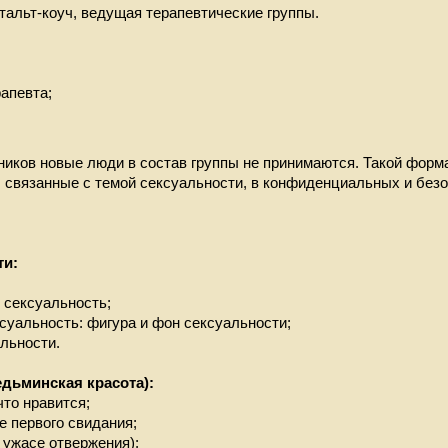
штальт-коуч, ведущая терапевтические группы.
рапевта;
иков новые люди в состав группы не принимаются. Такой форм
 связанные с темой сексуальности, в конфиденциальных и без
ти:
я сексуальность;
ксуальность: фигура и фон сексуальности;
альности.
дьминская красота):
что нравится;
ие первого свидания;
о ужасе отвержения);