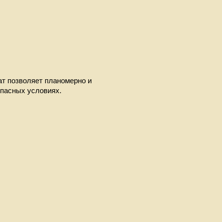
ат позволяет планомерно и
опасных условиях.