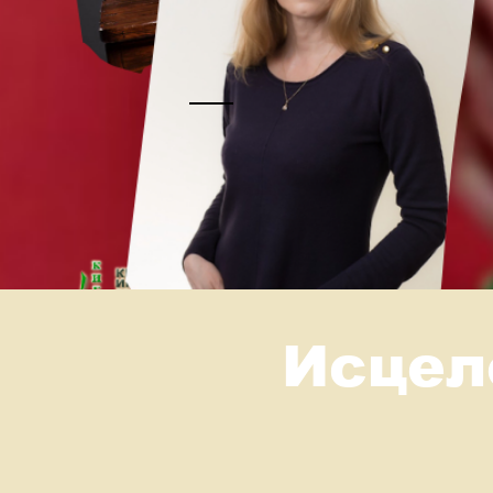
Исцел