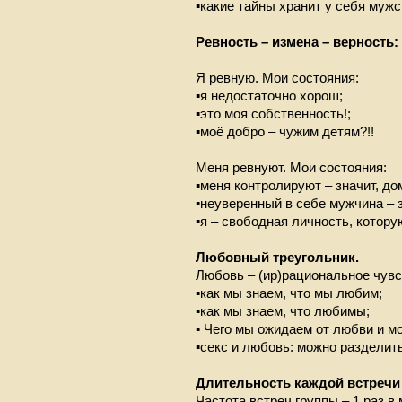
▪️какие тайны хранит у себя мужс
Ревность – измена – верность:
Я ревную. Мои состояния:
▪️я недостаточно хорош;
▪️это моя собственность!;
▪️моё добро – чужим детям?!!
Меня ревнуют. Мои состояния:
▪️меня контролируют – значит, д
▪️неуверенный в себе мужчина – 
▪️я – свободная личность, котору
Любовный треугольник.
Любовь – (ир)рациональное чувс
▪️как мы знаем, что мы любим;
▪️как мы знаем, что любимы;
▪ Чего мы ожидаем от любви и м
▪️секс и любовь: можно разделит
Длительность каждой встречи
Частота встреч группы – 1 раз в 