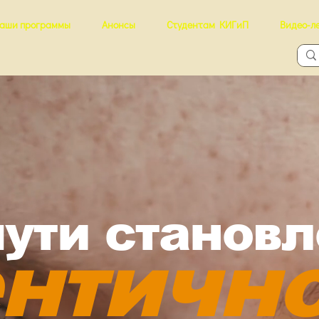
аши программы
Анонсы
Студентам КИГиП
Видео-л
пути станов
нтичн