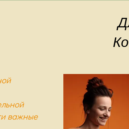
Д
Ко
ной
ельной
ти важные