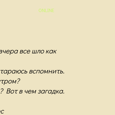
ONLINE
вчера все шло как
стараюсь вспомнить.
утром?
? Вот в чем загадка.
с