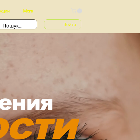
екции
More
Войти
ления
ости