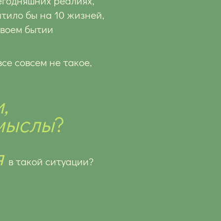
сегодняшних реалиях,
атило бы на 10 жизней,
своем
бытии
все совсем не такое,
,
мыслы
?
я
в такой ситуации?