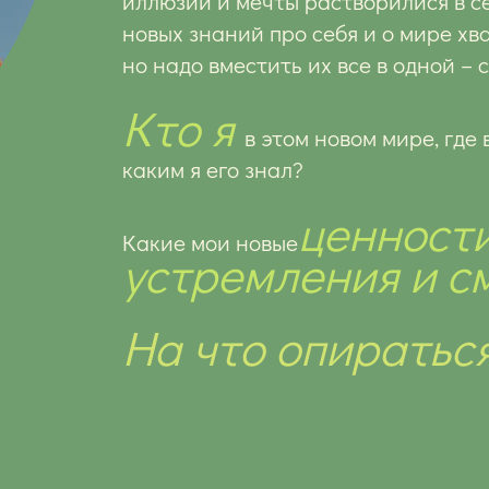
иллюзии и мечты растворил
ися в 
новых знаний п
ро себя и о мире хв
но надо вместить их все в одной – 
Кто я
в этом новом мире, где 
каким я его знал?
ценности
Какие мои новые
устремления и с
На что
опиратьс