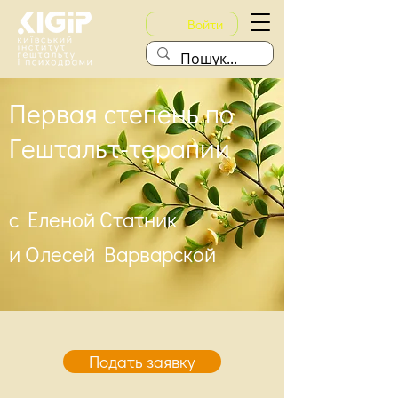
Войти
Первая степень по
Гештальт-терапии
с Еленой Статник
и Олесей Варварской
Подать заявку