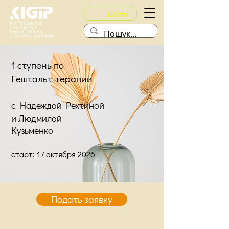
Войти
1 ступень по
Гештальт-терапии
с Надеждой Рехтиной
и Людмилой
Кузьменко
старт
: 17 октября 2026
Подать заявку