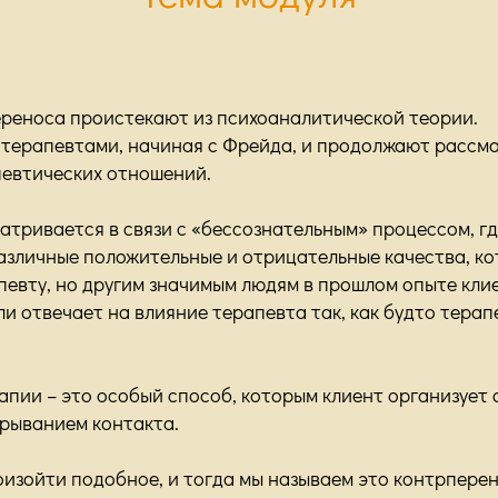
реноса проистекают из психоаналитической теории.
ерапевтами, начиная с Фрейда, и продолжают рассмат
евтических отношений.
атривается в связи с «бессознательным» процессом, г
азличные положительные и отрицательные качества, ко
певту, но другим значимым людям в прошлом опыте кли
ли отвечает на влияние терапевта так, как будто терап
рапии – это особый способ, которым клиент организует
рыванием контакта.
оизойти подобное, и тогда мы называем это контрпере