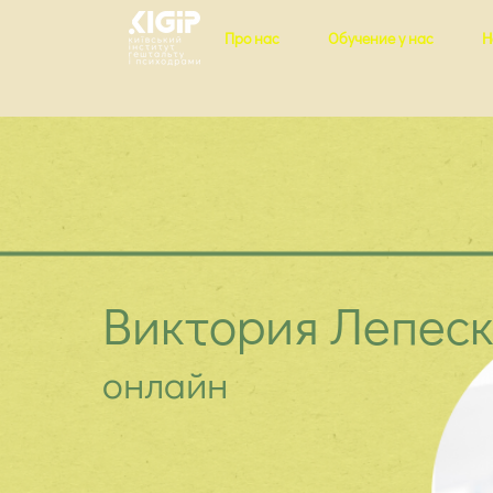
Про нас
Обучение у нас
Н
Виктория Лепес
онлайн