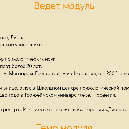
Ведет модуль
юсе, Литва.
юсский университет.
р психологических наук.
евт более 20 лет.
ом Магнаром Грендстадом из Норвегии, а с 2006 года 
ольнице, 5 лет в Школьном центре психологической пом
два года в Тронхеймском университете, Норвегия.
 и тренер в Институте гештальт-психотерапии «Диалога
Тема модуля