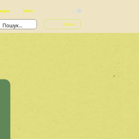
екции
More
Войти