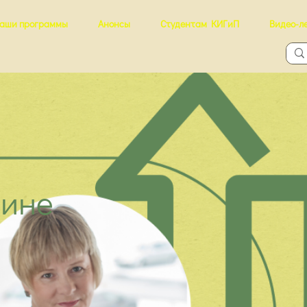
аши программы
Анонсы
Студентам КИГиП
Видео-л
кине