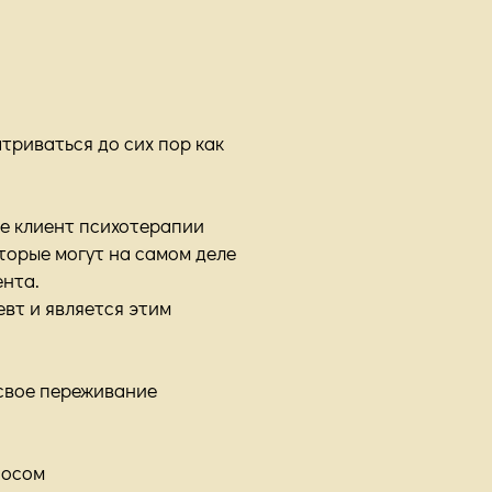
риваться до сих пор как
де клиент психотерапии
торые могут на самом деле
ента.
евт и является этим
 свое переживание
носом