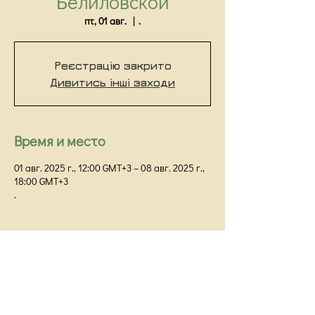
Белиловской
пт, 01 авг.
  |  
.
Реєстрацію закрито
Дивитись інші заходи
Время и место
01 авг. 2025 г., 12:00 GMT+3 – 08 авг. 2025 г.,
18:00 GMT+3
.
Киевский Институт Гештальта и Психодрамы
Киев,
ул Прорезная 18/1Г, оф 48
info@kigip.com.ua