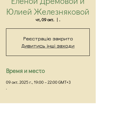
Еленой Дремовой и
Юлией Железняковой
чт, 09 окт.
  |  
.
Реєстрацію закрито
Дивитись інші заходи
Время и место
09 окт. 2025 г., 19:00 – 22:00 GMT+3
.
Киевский Институт Гештальта и Психодрамы
Киев,
ул Прорезная 18/1Г, оф 48