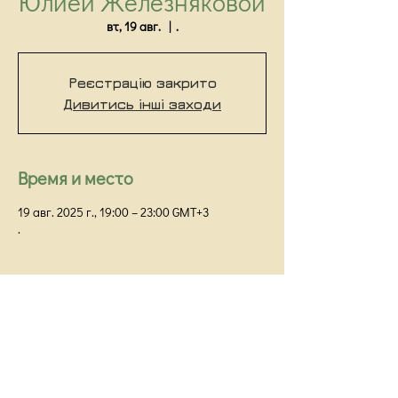
Юлией Железняковой
вт, 19 авг.
  |  
.
Реєстрацію закрито
Дивитись інші заходи
Время и место
19 авг. 2025 г., 19:00 – 23:00 GMT+3
.
Киевский Институт Гештальта и Психодрамы
Киев,
ул Прорезная 18/1Г, оф 48
info@kigip.com.ua