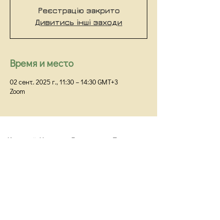
Реєстрацію закрито
Дивитись інші заходи
Время и место
02 сент. 2025 г., 11:30 – 14:30 GMT+3
Zoom
Киевский Институт Гештальта и Психодрамы
Киев,
ул Прорезная 18/1Г, оф 48
info@kigip.com.ua
Договор публичной оферты