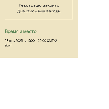
Реєстрацію закрито
Дивитись інші заходи
Время и место
28 окт. 2025 г., 17:00 – 20:00 GMT+2
Zoom
Киевский Институт Гештальта и Психодрамы
Киев,
ул Прорезная 18/1Г, оф 48
info@kigip.com.ua
Договор публичной оферты