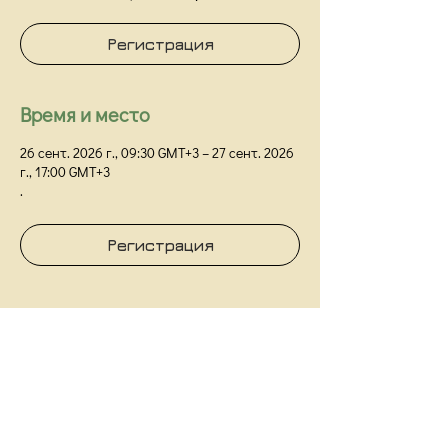
Регистрация
Время и место
26 сент. 2026 г., 09:30 GMT+3 – 27 сент. 2026
г., 17:00 GMT+3
.
Регистрация
Киевский Институт Гештальта и Психодрамы
Киев,
ул Прорезная 18/1Г, оф 48
info@kigip.com.ua