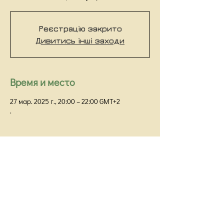
Реєстрацію закрито
Дивитись інші заходи
Время и место
27 мар. 2025 г., 20:00 – 22:00 GMT+2
.
Киевский Институт Гештальта и Психодрамы
Киев,
ул Прорезная 18/1Г, оф 48
info@kigip.com.ua