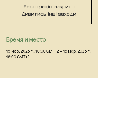
Реєстрацію закрито
Дивитись інші заходи
Время и место
15 мар. 2025 г., 10:00 GMT+2 – 16 мар. 2025 г.,
18:00 GMT+2
.
Киевский Институт Гештальта и Психодрамы
Киев,
ул Прорезная 18/1Г, оф 48
info@kigip.com.ua