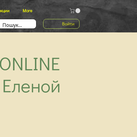
екции
More
Войти
 ONLINE
 Еленой