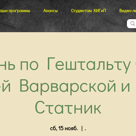
аши программы
Анонсы
Студентам КИГиП
Видео-л
ень по Гештальту
ей Варварской и
Статник
сб, 15 нояб.
  |  
.