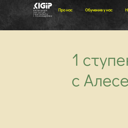
Про нас
Обучение у нас
Н
1 ступ
с Алес