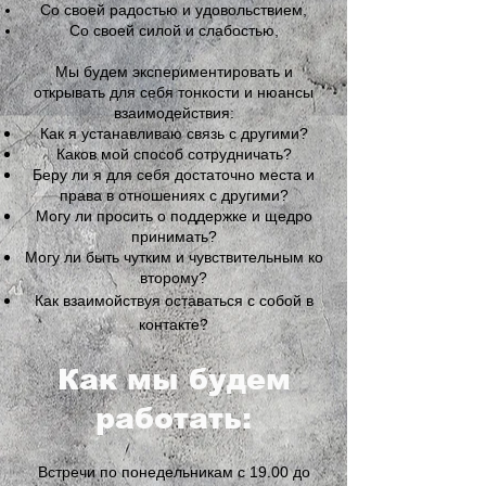
Со своей радостью и удовольствием,
Со своей силой и слабостью,
Мы будем экспериментировать и
открывать для себя тонкости и нюансы
взаимодействия:
Как я устанавливаю связь с другими?
Каков мой способ сотрудничать?
Беру ли я для себя достаточно места и
права в отношениях с другими?
Могу ли просить о поддержке и щедро
принимать?
Могу ли быть чутким и чувствительным ко
второму?
Как взаимойствуя оставаться с собой в
контакте?
Как мы будем
работать:
Встречи по понедельникам с 19.00 до