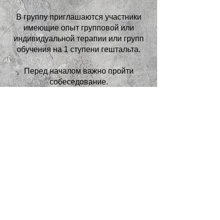
В группу приглашаются участники
имеющие опыт групповой или
индивидуальной терапии или групп
обучения на 1 ступени гештальта.
Перед началом важно пройти
собеседование.
Ведущая группы:
Надежда Рехтина
Тренер обучающих программ Киевского
Института Гештальта и Психодрамы
Сертифицированный гештальт-терапевт,
Bodymind Gestalt therapist
Танцевально-двигательный терапевт.
Ведущая обучающе-терапевтических
проектов «Образ тела» и «Телесный
процесс в гештальт-терапии».