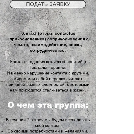
ПОДАТЬ ЗАЯВКУ
Конта́кт (от лат. contactus
«прикосновение») соприкосновения с
чем-то, взаимодействие, связь,
сотрудничество.
Контакт – одно из ключевых понятий в
Гештальт-терапии.
И именно нарушение контакта с другими,
миром или собой нередко считают
причиной разных сложностей, с которыми
нам приходится сталкиваться в жизни.
О чем эта группа:
В течении 7 встреч мы будем исследовать
свой контакт:
Со своими потребностями и желаниями,