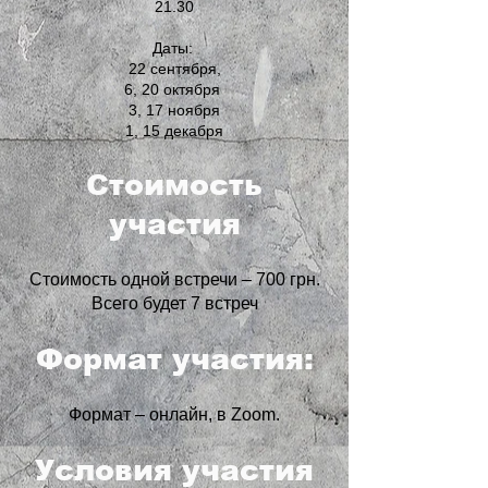
21.30
Даты:
22 сентября,
6, 20 октября
3, 17 ноября
1, 15 декабря
Стоимость
участия
Стоимость одной встречи – 700 грн.
Всего будет 7 встреч
Формат участия:
Формат – онлайн, в Zoom.
Условия участия